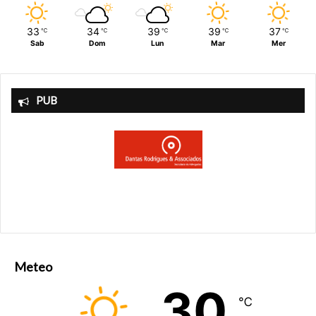
33
34
39
39
37
℃
℃
℃
℃
℃
Sab
Dom
Lun
Mar
Mer
PUB
Meteo
30
℃