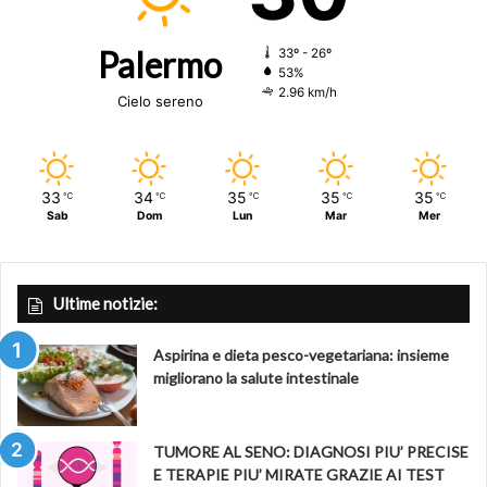
Palermo
33º - 26º
53%
2.96 km/h
Cielo sereno
33
34
35
35
35
℃
℃
℃
℃
℃
Sab
Dom
Lun
Mar
Mer
Ultime notizie:
Aspirina e dieta pesco-vegetariana: insieme
migliorano la salute intestinale
TUMORE AL SENO: DIAGNOSI PIU’ PRECISE
E TERAPIE PIU’ MIRATE GRAZIE AI TEST