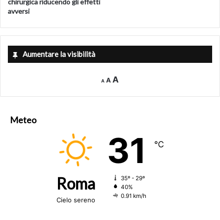
chirurgica riducendo gli effetti
avversi
Aumentare la visibilità
Decrease
Reset
Increase
A
A
A
font
font
size.
font
size.
size.
Meteo
31
℃
Roma
35º - 29º
40%
0.91 km/h
Cielo sereno