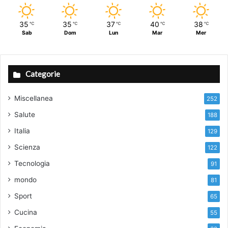
35
35
37
40
38
℃
℃
℃
℃
℃
Sab
Dom
Lun
Mar
Mer
Categorie
Miscellanea
252
Salute
188
Italia
129
Scienza
122
Tecnologia
91
mondo
81
Sport
65
Cucina
55