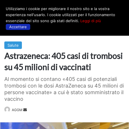
Utilizziamo i cookie per migliorare il nostro sito e la vostra
Menu
esperienza nell'usarlo. I cookie utilizzati per il funzionamento
essenziale del sito sono già stati definiti.
Leggi di più
Accettare
Prima
|
Salute
Salute
Astrazeneca: 405 casi di trombosi
su 45 milioni di vaccinati
Al momento si contano «405 casi di potenziali
trombosi con le dosi AstraZeneca su 45 milioni di
persone vaccinate» a cui è stato somministrato il
vaccino
Invia
AGGM
un'email