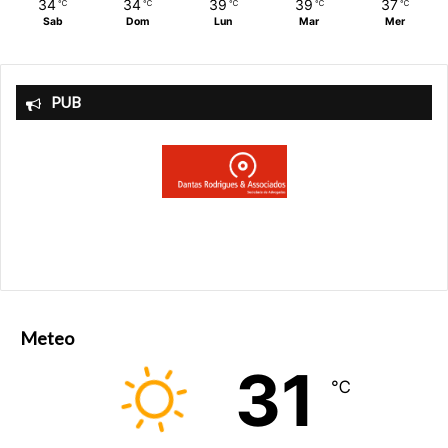
34
34
39
39
37
℃
℃
℃
℃
℃
Sab
Dom
Lun
Mar
Mer
PUB
Meteo
31
℃