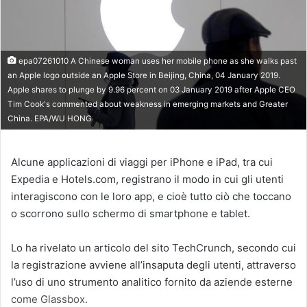
epa07261010 A Chinese woman uses her mobile phone as she walks past
an Apple logo outside an Apple Store in Beijing, China, 04 January 2019.
Apple shares to plunge by 9.96 percent on 03 January 2019 after Apple CEO
Tim Cook's commented about weakness in emerging markets and Greater
China. EPA/WU HONG
Alcune applicazioni di viaggi per iPhone e iPad, tra cui
Expedia e Hotels.com, registrano il modo in cui gli utenti
interagiscono con le loro app, e cioè tutto ciò che toccano
o scorrono sullo schermo di smartphone e tablet.
Lo ha rivelato un articolo del sito TechCrunch, secondo cui
la registrazione avviene all’insaputa degli utenti, attraverso
l’uso di uno strumento analitico fornito da aziende esterne
come Glassbox.