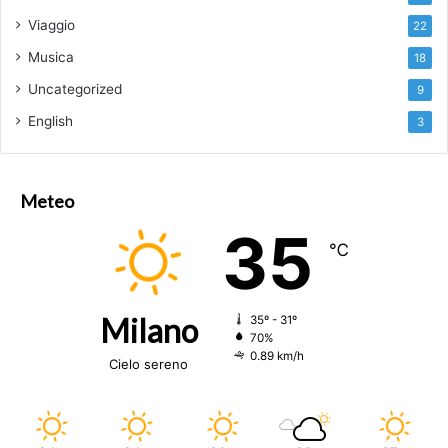
Viaggio
22
Musica
18
Uncategorized
9
English
3
Meteo
35
℃
Milano
35º - 31º
70%
0.89 km/h
Cielo sereno