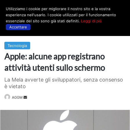
Utilizziamo i cookie per migliorare il nostro sito e la vostra
Menu
esperienza nell'usarlo. I cookie utilizzati per il funzionamento
essenziale del sito sono già stati definiti.
Leggi di più
Accettare
Prima
|
Tecnologia
Tecnologia
Apple: alcune app registrano
attività utenti sullo schermo
La Mela avverte gli sviluppatori, senza consenso
è vietato
Invia
AGGM
un'email