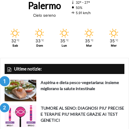
Palermo
32º - 27º
50%
5.91 km/h
Cielo sereno
32
33
35
35
35
℃
℃
℃
℃
℃
Sab
Dom
Lun
Mar
Mer
Ultime notizie:
Aspirina e dieta pesco-vegetariana: insieme
migliorano la salute intestinale
TUMORE AL SENO: DIAGNOSI PIU’ PRECISE
E TERAPIE PIU’ MIRATE GRAZIE AI TEST
GENETICI