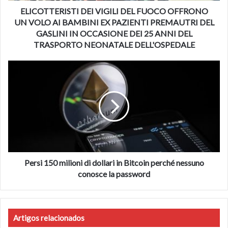
sottolineando che la compagnia ha avvisato gli sviluppatori
BAMBINI
ELICOTTERISTI DEI VIGILI DEL FUOCO OFFRONO
che stanno violando le regole. “Intraprenderemo azioni
EX
UN VOLO AI BAMBINI EX PAZIENTI PREMAUTRI DEL
PAZIENTI
immediate, se necessario”, ha aggiunto.
GASLINI IN OCCASIONE DEI 25 ANNI DEL
PREMAUTRI
TRASPORTO NEONATALE DELL'OSPEDALE
DEL
GASLINI
Persi
IN
150
FONTE ANSA.IT
OCCASIONE
milioni
DEI
di
25
dollari
FOTO
ANNI
in
DEL
Bitcoin
TRASPORTO
perché
NEONATALE
nessuno
DELL'OSPEDALE
conosce
Persi 150 milioni di dollari in Bitcoin perché nessuno
la
conosce la password
password
Artigos relacionados