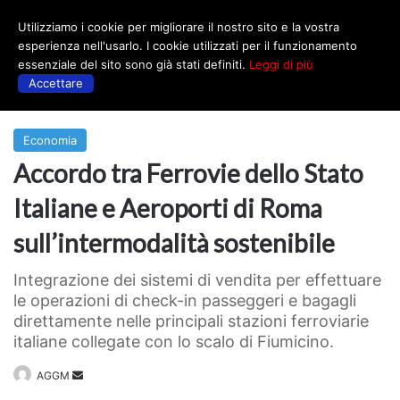
Utilizziamo i cookie per migliorare il nostro sito e la vostra
Menu
esperienza nell'usarlo. I cookie utilizzati per il funzionamento
essenziale del sito sono già stati definiti.
Leggi di più
Accettare
Prima
|
Economia
Economia
Accordo tra Ferrovie dello Stato
Italiane e Aeroporti di Roma
sull’intermodalità sostenibile
Integrazione dei sistemi di vendita per effettuare
le operazioni di check-in passeggeri e bagagli
direttamente nelle principali stazioni ferroviarie
italiane collegate con lo scalo di Fiumicino.
Invia
AGGM
un'email