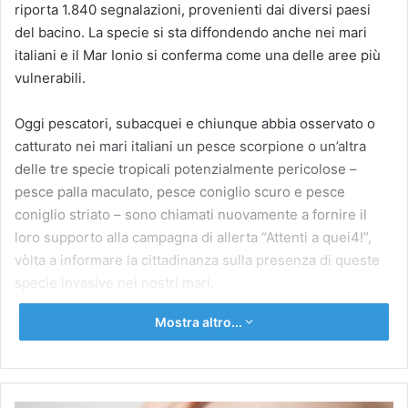
riporta 1.840 segnalazioni, provenienti dai diversi paesi
del bacino. La specie si sta diffondendo anche nei mari
italiani e il Mar Ionio si conferma come una delle aree più
vulnerabili.
Oggi pescatori, subacquei e chiunque abbia osservato o
catturato nei mari italiani un pesce scorpione o un’altra
delle tre specie tropicali potenzialmente pericolose –
pesce palla maculato, pesce coniglio scuro e pesce
coniglio striato – sono chiamati nuovamente a fornire il
loro supporto alla campagna di allerta “Attenti a quei4!”,
vòlta a informare la cittadinanza sulla presenza di queste
specie invasive nei nostri mari.
Mostra altro...
L’Istituto Superiore per la Protezione e la Ricerca
Ambientale (ISPRA) e l’Istituto per le risorse biologiche e
le biotecnologie marine del Consiglio Nazionale delle
Ricerche di Ancona (Cnr-Irbim), in collaborazione con il