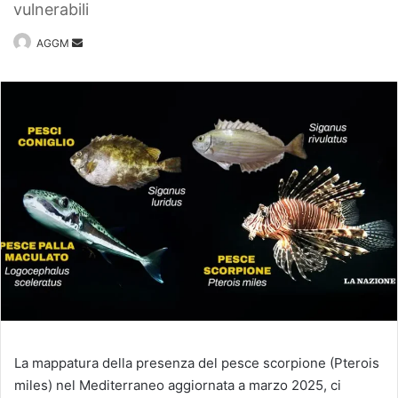
vulnerabili
Invia
AGGM
un'email
La mappatura della presenza del pesce scorpione (Pterois
miles) nel Mediterraneo aggiornata a marzo 2025, ci