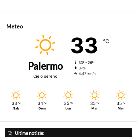
Meteo
33
℃
Palermo
33º - 26º
37%
4.47 km/h
Cielo sereno
33
34
35
35
35
℃
℃
℃
℃
℃
Sab
Dom
Lun
Mar
Mer
Ultime notizie: