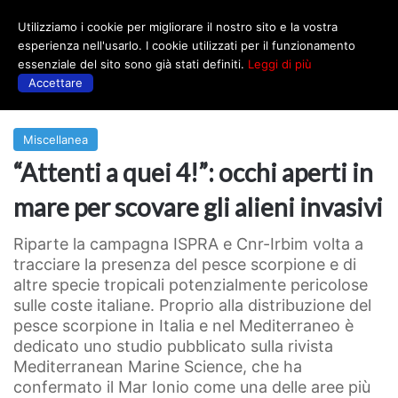
Utilizziamo i cookie per migliorare il nostro sito e la vostra
Menu
esperienza nell'usarlo. I cookie utilizzati per il funzionamento
essenziale del sito sono già stati definiti.
Leggi di più
Accettare
Prima
|
Miscellanea
Miscellanea
“Attenti a quei 4!”: occhi aperti in
mare per scovare gli alieni invasivi
Riparte la campagna ISPRA e Cnr-Irbim volta a
tracciare la presenza del pesce scorpione e di
altre specie tropicali potenzialmente pericolose
sulle coste italiane. Proprio alla distribuzione del
pesce scorpione in Italia e nel Mediterraneo è
dedicato uno studio pubblicato sulla rivista
Mediterranean Marine Science, che ha
confermato il Mar Ionio come una delle aree più