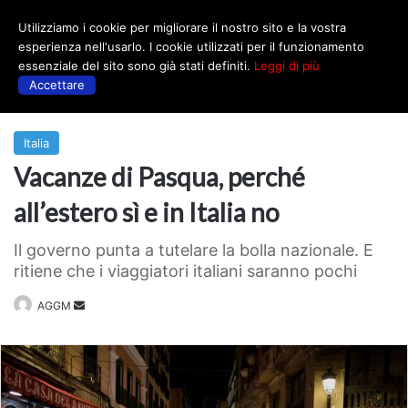
Utilizziamo i cookie per migliorare il nostro sito e la vostra
Menu
esperienza nell'usarlo. I cookie utilizzati per il funzionamento
essenziale del sito sono già stati definiti.
Leggi di più
Accettare
Prima
|
Italia
Italia
Vacanze di Pasqua, perché
all’estero sì e in Italia no
Il governo punta a tutelare la bolla nazionale. E
ritiene che i viaggiatori italiani saranno pochi
Invia
AGGM
un'email