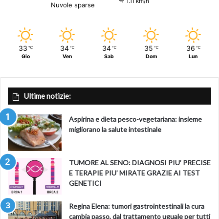
1.11 km/h
Nuvole sparse
33
34
34
35
36
℃
℃
℃
℃
℃
Gio
Ven
Sab
Dom
Lun
Ultime notizie:
Aspirina e dieta pesco-vegetariana: insieme
migliorano la salute intestinale
TUMORE AL SENO: DIAGNOSI PIU’ PRECISE
E TERAPIE PIU’ MIRATE GRAZIE AI TEST
GENETICI
Regina Elena: tumori gastrointestinali la cura
cambia passo, dal trattamento uguale per tutti