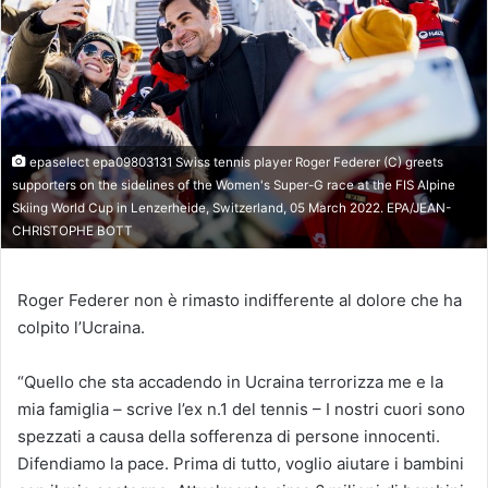
epaselect epa09803131 Swiss tennis player Roger Federer (C) greets
supporters on the sidelines of the Women's Super-G race at the FIS Alpine
Skiing World Cup in Lenzerheide, Switzerland, 05 March 2022. EPA/JEAN-
CHRISTOPHE BOTT
Roger Federer non è rimasto indifferente al dolore che ha
colpito l’Ucraina.
“Quello che sta accadendo in Ucraina terrorizza me e la
mia famiglia – scrive l’ex n.1 del tennis – I nostri cuori sono
spezzati a causa della sofferenza di persone innocenti.
Difendiamo la pace. Prima di tutto, voglio aiutare i bambini