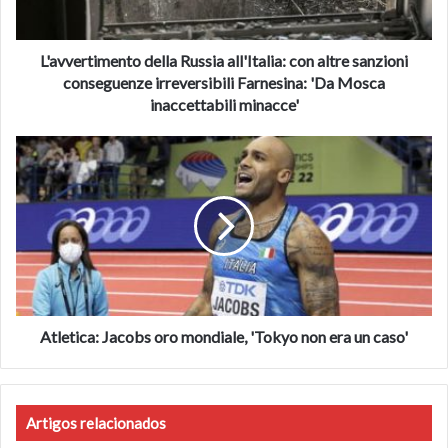
conseguenze
irreversibili
Farnesina:
L'avvertimento della Russia all'Italia: con altre sanzioni
'Da
conseguenze irreversibili Farnesina: 'Da Mosca
Mosca
inaccettabili minacce'
inaccettabili
minacce'
Atletica:
Jacobs
oro
mondiale,
'Tokyo
non
era
un
caso'
Atletica: Jacobs oro mondiale, 'Tokyo non era un caso'
Artigos relacionados