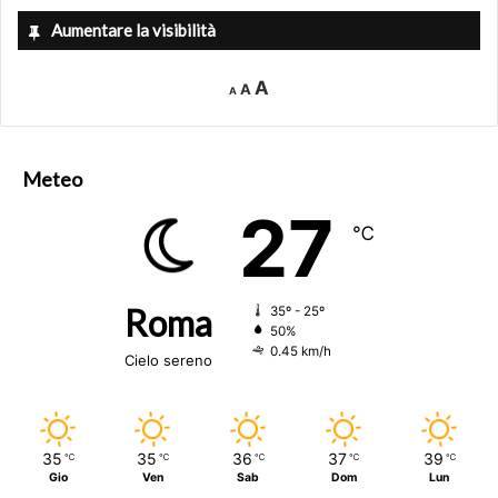
Aumentare la visibilità
Decrease
Reset
Increase
A
A
A
font
font
size.
font
size.
size.
Meteo
27
℃
Roma
35º - 25º
50%
0.45 km/h
Cielo sereno
35
35
36
37
39
℃
℃
℃
℃
℃
Gio
Ven
Sab
Dom
Lun