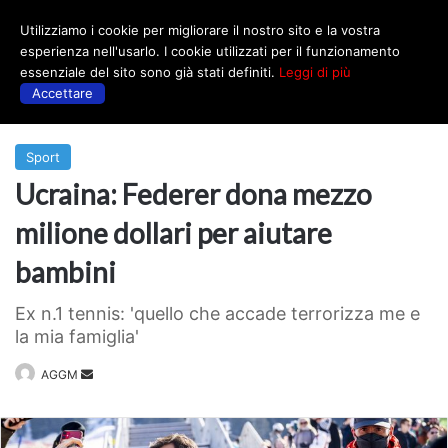
Utilizziamo i cookie per migliorare il nostro sito e la vostra
Menu
esperienza nell'usarlo. I cookie utilizzati per il funzionamento
essenziale del sito sono già stati definiti.
Leggi di più
Accettare
Prima
|
Sport
Sport
Ucraina: Federer dona mezzo
milione dollari per aiutare
bambini
Ex n.1 tennis: 'quello che accade terrorizza me e
la mia famiglia'
Invia
AGGM
un'email