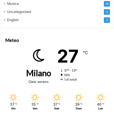
Musica
18
Uncategorized
9
English
3
Meteo
27
℃
Milano
37º - 23º
56%
1.41 km/h
Cielo sereno
37
35
37
39
40
℃
℃
℃
℃
℃
Gio
Ven
Sab
Dom
Lun