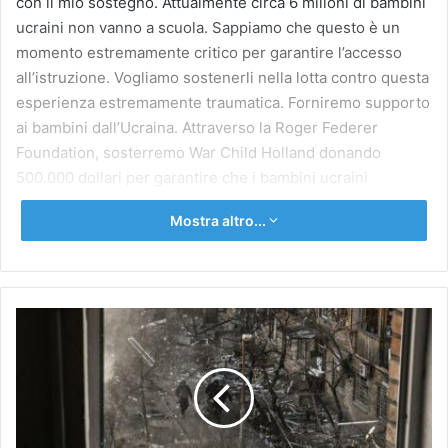
con il mio sostegno. Attualmente circa 6 milioni di bambini
ucraini non vanno a scuola. Sappiamo che questo è un
momento estremamente critico per garantire l’accesso
all’istruzione. Vogliamo sostenerli nella lotta contro questa
esperienza estremamente traumatica. Forniremo supporto
ai bambini dall’Ucraina. Attraverso la Roger Federer
Foundation, sosterremo War Child Holland donando
500.000 dollari per garantire che i bambini ucraini
continuino la loro istruzione”.
Mostra altro...
(ANSA).
Fonte
ANSA.IT
L'avvertimento
della
Russia
all'Italia:
con
altre
sanzioni