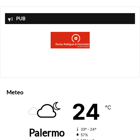
PUB
Meteo
24
℃
Palermo
33º - 24º
57%