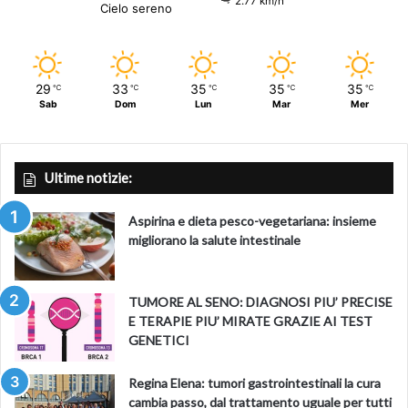
2.77 km/h
Cielo sereno
29
33
35
35
35
℃
℃
℃
℃
℃
Sab
Dom
Lun
Mar
Mer
Ultime notizie:
Aspirina e dieta pesco-vegetariana: insieme
migliorano la salute intestinale
TUMORE AL SENO: DIAGNOSI PIU’ PRECISE
E TERAPIE PIU’ MIRATE GRAZIE AI TEST
GENETICI
Regina Elena: tumori gastrointestinali la cura
cambia passo, dal trattamento uguale per tutti