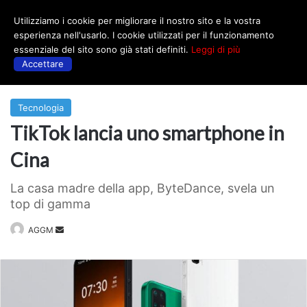
Utilizziamo i cookie per migliorare il nostro sito e la vostra
Menu
esperienza nell'usarlo. I cookie utilizzati per il funzionamento
essenziale del sito sono già stati definiti.
Leggi di più
Accettare
Prima
|
Tecnologia
Tecnologia
TikTok lancia uno smartphone in
Cina
La casa madre della app, ByteDance, svela un
top di gamma
Invia
AGGM
un'email