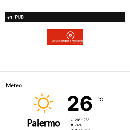
PUB
Meteo
26
℃
Palermo
29º - 26º
74%