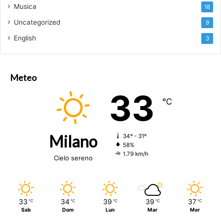
Musica
18
Uncategorized
9
English
3
Meteo
33
℃
Milano
34º - 31º
58%
1.79 km/h
Cielo sereno
33
34
39
39
37
℃
℃
℃
℃
℃
Sab
Dom
Lun
Mar
Mer