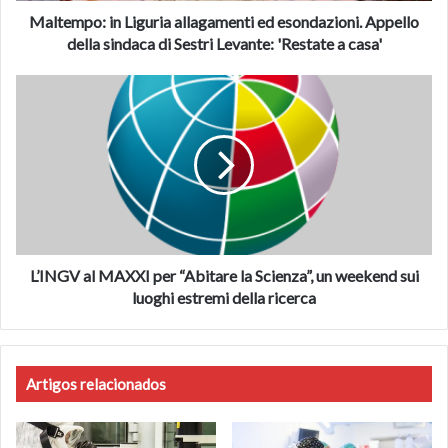
di
Maltempo: in Liguria allagamenti ed esondazioni. Appello
Sestri
della sindaca di Sestri Levante: 'Restate a casa'
Levante:
'Restate
L’INGV
a
al
casa'
MAXXI
per
“Abitare
la
Scienza”,
un
weekend
sui
L’INGV al MAXXI per “Abitare la Scienza”, un weekend sui
luoghi
luoghi estremi della ricerca
estremi
della
ricerca
Artigos relacionados