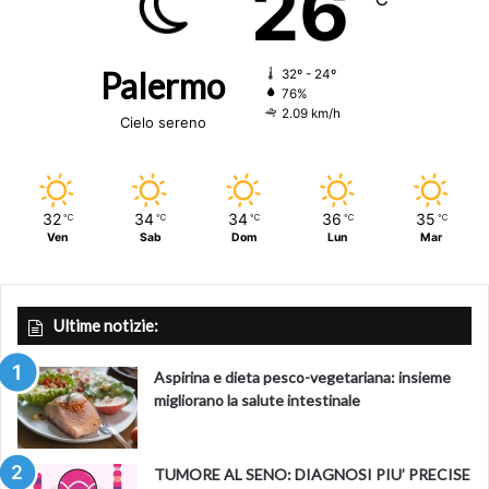
26
Palermo
32º - 24º
76%
2.09 km/h
Cielo sereno
32
34
34
36
35
℃
℃
℃
℃
℃
Ven
Sab
Dom
Lun
Mar
Ultime notizie:
Aspirina e dieta pesco-vegetariana: insieme
migliorano la salute intestinale
TUMORE AL SENO: DIAGNOSI PIU’ PRECISE