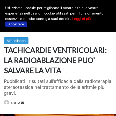
Utilizziamo i cookie per migliorare il nostro sito e la vostra
Menu
esperienza nell'usarlo. I cookie utilizzati per il funzionamento
essenziale del sito sono già stati definiti.
Leggi di più
Accettare
Prima
|
Miscellanea
Miscellanea
TACHICARDIE VENTRICOLARI:
LA RADIOABLAZIONE PUO’
SALVARE LA VITA
Pubblicati i risultati sull’efficacia della radioterapia
stereotassica nel trattamento delle aritmie più
gravi.
Invia
AGGM
un'email