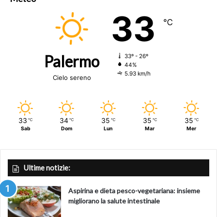
33
℃
Palermo
33º - 26º
44%
5.93 km/h
Cielo sereno
33
34
35
35
35
℃
℃
℃
℃
℃
Sab
Dom
Lun
Mar
Mer
Ultime notizie:
Aspirina e dieta pesco-vegetariana: insieme
migliorano la salute intestinale