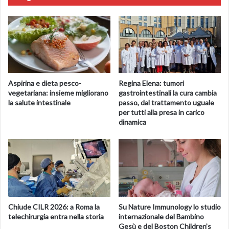
regolare e poi scompare, il cervello dispone già di tutte le
informazioni necessarie per prevedere dove riapparirà”.
Guido Marco Cicchini, ricercatore del Cnr-In, spiega
questa sorprendente capacità: “Il sistema visivo riesce a
costruire quasi istantaneamente una rappresentazione
Aspirina e dieta pesco-
Regina Elena: tumori
degli oggetti e a mantenerla ad alta definizione per oltre
vegetariana: insieme migliorano
gastrointestinali la cura cambia
un secondo. Comprendere questi meccanismi non aiuta
la salute intestinale
passo, dal trattamento uguale
per tutti alla presa in carico
solo a capire meglio il cervello umano, ma apre anche la
dinamica
strada allo sviluppo di tecnologie più sicure e intelligenti
nei sistemi di visione artificiale”.
Prima autrice dello studio è Hazal Sertakan, dottoranda
dell’Università di Firenze.
Chiude CILR 2026: a Roma la
Su Nature Immunology lo studio
telechirurgia entra nella storia
internazionale del Bambino
Gesù e del Boston Children’s