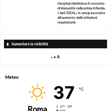
Fonte
https://www.cnr.it/it/comunicato-stampa/14204
Hospital ridefinisce il concetto
di immunità nella prima infanzia.
I dati IDEAL: lo smog associato
all’aumento delle infezioni
respiratorie
Aumentare la visibilità
Decrease
Reset
Increase
A
A
A
font
font
size.
font
size.
size.
Meteo
37
℃
Roma
37º - 29º