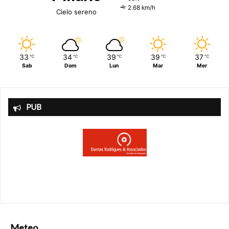
2.68 km/h
Cielo sereno
33
34
39
39
37
℃
℃
℃
℃
℃
Sab
Dom
Lun
Mar
Mer
PUB
Meteo