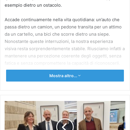
esempio dietro un ostacolo.
Accade continuamente nella vita quotidiana: un’auto che
passa dietro un camion, un pedone transita per un attimo
da un cartello, una bici che scorre dietro una siepe.
Nonostante queste interruzioni, la nostra esperienza
visiva resta sorprendentemente stabile. Riusciamo infatti a
mantenere una percezione coerente degli oggetti, senza
fatica e senza compromettere la capacità di riconoscerli.
Mostra altro...
Fino a oggi, però, non era chiaro quali fossero i
meccanismi cerebrali alla base di questa straordinaria
capacità. I ricercatori hanno messo alla prova due ipotesi:
che esistesse una funzione specifica del sistema visivo in
IFO:
grado di conservare una traccia degli oggetti nascosti,
L’ARTISTA
oppure che il cervello si limitasse a “tollerare” brevi
MARCELLO
interruzioni senza dare loro peso.
MALOBERTI
DONA