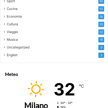
Sport
65
Cucina
55
Economia
30
Cultura
25
Viaggio
22
Musica
18
Uncategorized
9
English
3
Meteo
32
℃
Milano
34º - 32º
58%