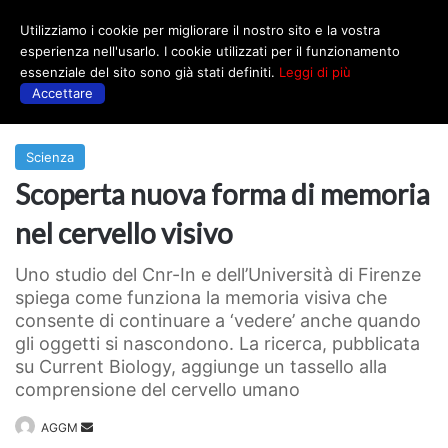
Utilizziamo i cookie per migliorare il nostro sito e la vostra
Menu
esperienza nell'usarlo. I cookie utilizzati per il funzionamento
essenziale del sito sono già stati definiti.
Leggi di più
Accettare
Prima
|
Scienza
Scienza
Scoperta nuova forma di memoria
nel cervello visivo
Uno studio del Cnr-In e dell’Università di Firenze
spiega come funziona la memoria visiva che
consente di continuare a ‘vedere’ anche quando
gli oggetti si nascondono. La ricerca, pubblicata
su Current Biology, aggiunge un tassello alla
comprensione del cervello umano
Invia
AGGM