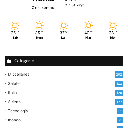
50%
1.34 km/h
Cielo sereno
35
35
37
40
38
℃
℃
℃
℃
℃
Sab
Dom
Lun
Mar
Mer
Categorie
Miscellanea
252
Salute
188
Italia
129
Scienza
122
Tecnologia
91
mondo
81