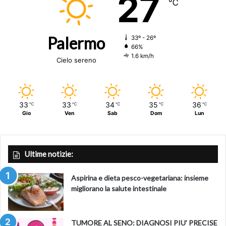
27
℃
Palermo
33º - 26º
66%
1.6 km/h
Cielo sereno
33
33
34
35
36
℃
℃
℃
℃
℃
Gio
Ven
Sab
Dom
Lun
Ultime notizie:
Aspirina e dieta pesco-vegetariana: insieme
migliorano la salute intestinale
TUMORE AL SENO: DIAGNOSI PIU’ PRECISE