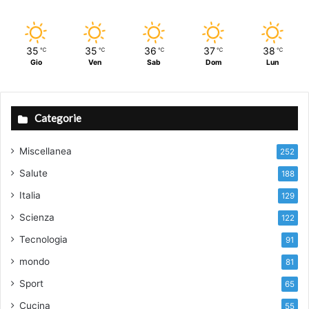
35
35
36
37
38
℃
℃
℃
℃
℃
Gio
Ven
Sab
Dom
Lun
Categorie
Miscellanea
252
Salute
188
Italia
129
Scienza
122
Tecnologia
91
mondo
81
Sport
65
Cucina
55