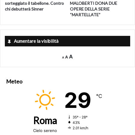
sorteggiato il tabellone. Contro
MALOBERTI DONA DUE
chi debutterà Sinner
OPERE DELLA SERIE
“MARTELLATE”
Aumentare la visibilità
Decrease
Reset
Increase
A
A
A
font
font
size.
font
size.
size.
Meteo
29
℃
Roma
35º - 28º
43%
2.01 km/h
Cielo sereno