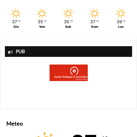
37
35
35
37
39
℃
℃
℃
℃
℃
Gio
Ven
Sab
Dom
Lun
PUB
Meteo