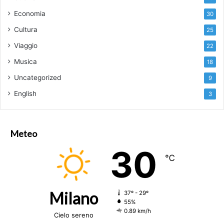
Economia
30
Cultura
25
Viaggio
22
Musica
18
Uncategorized
9
English
3
Meteo
30
℃
Milano
37º - 29º
55%
0.89 km/h
Cielo sereno