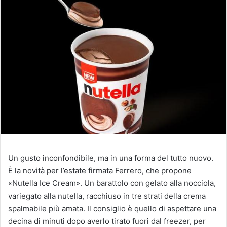
Un gusto inconfondibile, ma in una forma del tutto nuovo.
È la novità per l’estate firmata Ferrero, che propone
«Nutella Ice Cream». Un barattolo con gelato alla nocciola,
variegato alla nutella, racchiuso in tre strati della crema
spalmabile più amata. Il consiglio è quello di aspettare una
decina di minuti dopo averlo tirato fuori dal freezer, per