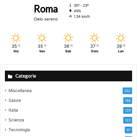
Roma
35º - 23º
49%
1.34 km/h
Cielo sereno
35
35
36
37
39
℃
℃
℃
℃
℃
Gio
Ven
Sab
Dom
Lun
Categorie
Miscellanea
252
Salute
188
Italia
129
Scienza
122
Tecnologia
91