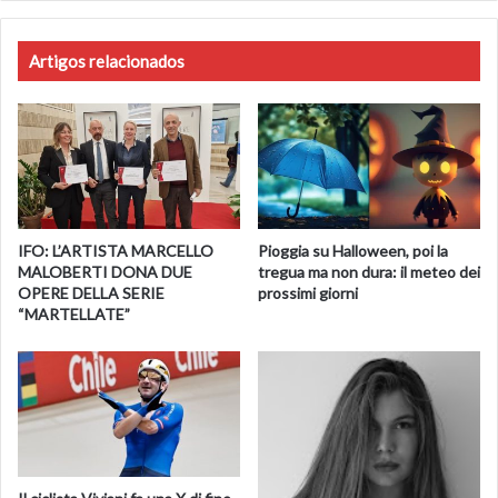
non
mi
arrenderò
Artigos relacionados
mai».
Ucciso
l'attentatore
-
di
Viviana
Mazza
e
IFO: L’ARTISTA MARCELLO
Pioggia su Halloween, poi la
redazione
MALOBERTI DONA DUE
tregua ma non dura: il meteo dei
Online
OPERE DELLA SERIE
prossimi giorni
“MARTELLATE”