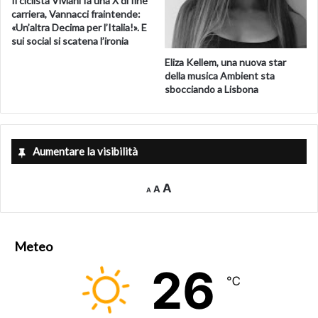
Il ciclista Viviani fa una X di fine
carriera, Vannacci fraintende:
«Un’altra Decima per l’Italia!». E
sui social si scatena l’ironia
Eliza Kellem, una nuova star
della musica Ambient sta
sbocciando a Lisbona
Aumentare la visibilità
Decrease
Reset
Increase
A
A
A
font
font
size.
font
size.
size.
Meteo
26
℃