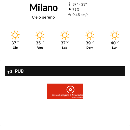
Milano
37º - 23º
75%
0.45 km/h
Cielo sereno
37
35
37
39
40
℃
℃
℃
℃
℃
Gio
Ven
Sab
Dom
Lun
PUB