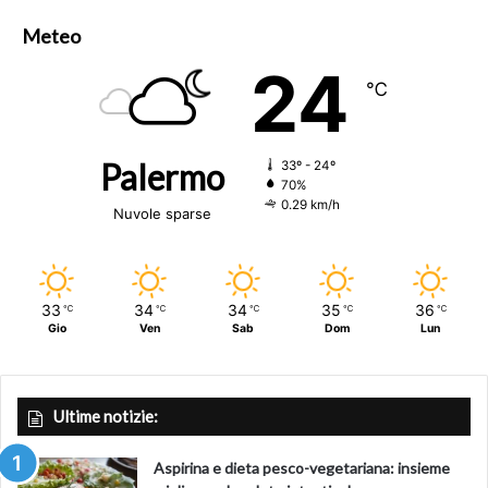
Meteo
24
℃
Palermo
33º - 24º
70%
0.29 km/h
Nuvole sparse
33
34
34
35
36
℃
℃
℃
℃
℃
Gio
Ven
Sab
Dom
Lun
Ultime notizie:
Aspirina e dieta pesco-vegetariana: insieme