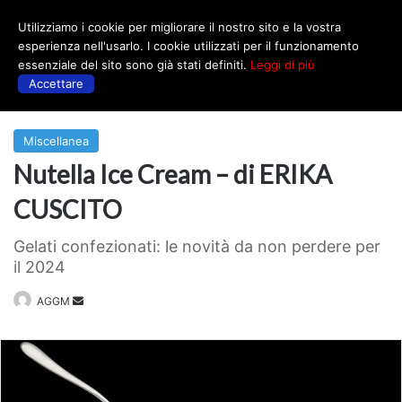
Utilizziamo i cookie per migliorare il nostro sito e la vostra
Menu
esperienza nell'usarlo. I cookie utilizzati per il funzionamento
essenziale del sito sono già stati definiti.
Leggi di più
Accettare
Prima
|
Miscellanea
Miscellanea
Nutella Ice Cream – di ERIKA
CUSCITO
Gelati confezionati: le novità da non perdere per
il 2024
Invia
AGGM
un'email