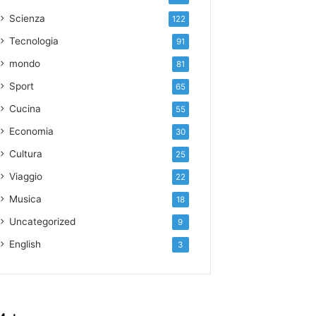
Scienza
122
Tecnologia
91
mondo
81
Sport
65
Cucina
55
Economia
30
Cultura
25
Viaggio
22
Musica
18
Uncategorized
9
English
3