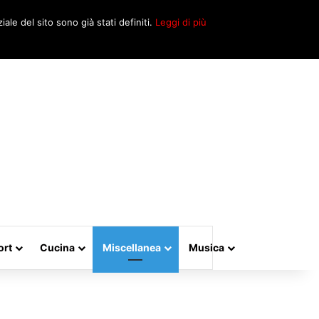
Cerca
iale del sito sono già stati definiti.
Leggi di più
per
ort
Cucina
Miscellanea
Musica