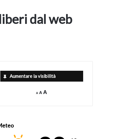
liberi dal web
Aumentare la visibilità
Decrease
Reset
Increase
A
A
A
font
font
size.
font
size.
size.
Meteo