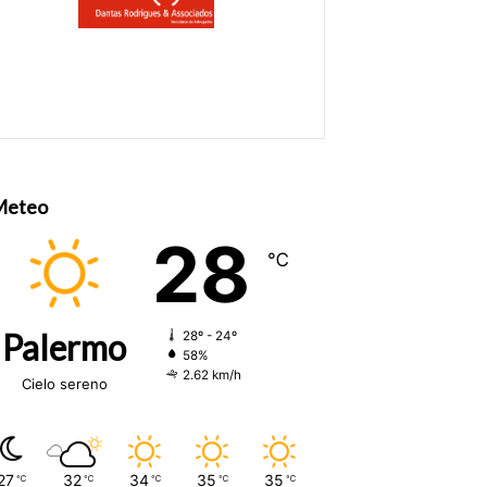
Meteo
28
℃
Palermo
28º - 24º
58%
2.62 km/h
Cielo sereno
27
32
34
35
35
℃
℃
℃
℃
℃