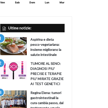
Ven
Sab
Dom
Lun
Mar
Ultime notizie:
Aspirina e dieta
pesco-vegetariana:
insieme migliorano la
salute intestinale
TUMORE AL SENO:
DIAGNOSI PIU’
PRECISE E TERAPIE
PIU’ MIRATE GRAZIE
AI TEST GENETICI
Regina Elena: tumori
gastrointestinali la
cura cambia passo, dal
trattamento uguale