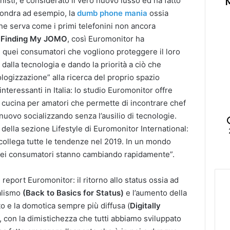
nisti, è considerato il vero nuovo lusso ed ha fatto
 Londra ad esempio, la
dumb phone mania
ossia
he serva come i primi telefonini non ancora
.
Finding My JOMO
, così Euromonitor ha
ti quei consumatori che vogliono proteggere il loro
alla tecnologia e dando la priorità a ciò che
ogizzazione” alla ricerca del proprio spazio
interessanti in Italia: lo studio Euromonitor offre
 cucina per amatori che permette di incontrare chef
 nuovo socializzando senza l’ausilio di tecnologie.
ella sezione Lifestyle di Euromonitor International:
e collega tutte le tendenze nel 2019. In un mondo
ri dei consumatori stanno cambiando rapidamente”.
report Euromonitor: il ritorno allo status ossia ad
ialismo
(Back to Basics for Status)
e l’aumento della
o e la domotica sempre più diffusa (
Digitally
i, con la dimistichezza che tutti abbiamo sviluppato