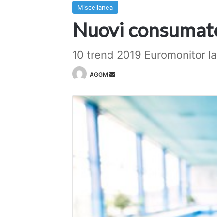
Miscellanea
Nuovi consumatori
10 trend 2019 Euromonitor lan
Invia
AGGM
un'email