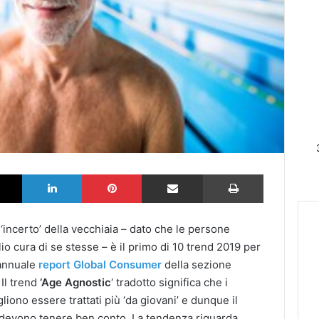
k
X
LinkedIn
Pinterest
Partilhar via Email
Imprimir
 ‘incerto’ della vecchiaia – dato che le persone
o cura di se stesse – è il primo di 10 trend 2019 per
’annuale
report Global Consumer
della sezione
 Il trend
‘Age Agnostic
‘ tradotto significa che i
iono essere trattati più ‘da giovani’ e dunque il
e devono tenere ben conto. La tendenza riguarda