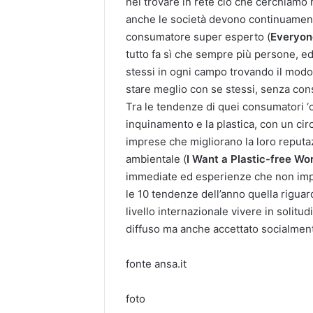
nel trovare in rete ciò che cerchiamo
anche le società devono continuament
consumatore super esperto (
Everyon
tutto fa sì che sempre più persone, ed
stessi in ogni campo trovando il modo 
stare meglio con se stessi, senza cons
Tra le tendenze di quei consumatori ‘c
inquinamento e la plastica, con un cir
imprese che migliorano la loro reputa
ambientale (
I Want a Plastic-free Wo
immediate ed esperienze che non impatt
le 10 tendenze dell’anno quella riguarda
livello internazionale vivere in solit
diffuso ma anche accettato socialmen
fonte ansa.it
foto