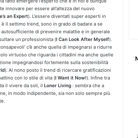
 ha fatto emergere l’esperto che è in noi e dunque
e innovare per essere all’altezza del nuovo
e’s an Expert
). L’essere diventati super esperti in
 è il settimo trend, sono in grado di badare a se
autosufficiente di prevenire malattie e in generale
ultare un professionista (
I Can Look After Myself
).
onsapevoli’ c’è anche quella di impegnarsi a ridurre
colo virtuoso che riguarda i cittadini ma anche quelle
zione impegnandosi fortemente sulla sostenibilità
rld
). Al nono posto il trend di ricercare gratificazioni
ino con lo stile di vita (
I Want it Now!
). Infine tra
 il vivere da soli, il
Loner Living
: sembra che a
udine, in modo indipendente, sia non solo sempre più
te.