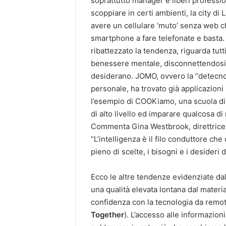
soprattutto manager e liberi professio
scoppiare in certi ambienti, la city di
avere un cellulare ‘muto’ senza web c
smartphone a fare telefonate e basta
ribattezzato la tendenza, riguarda tut
benessere mentale, disconnettendosi d
desiderano. JOMO, ovvero la “detecnol
personale, ha trovato già applicazioni 
l’esempio di COOKiamo, una scuola di
di alto livello ed imparare qualcosa di
Commenta Gina Westbrook, direttrice d
“L’intelligenza è il filo conduttore ch
pieno di scelte, i bisogni e i deside
Ecco le altre tendenze evidenziate dal 
una qualità elevata lontana dal mater
confidenza con la tecnologia da remot
Together
). L’accesso alle informazion