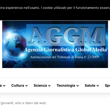
Artigo aleatório
stra esperienza nell'usarlo. I cookie utilizzati per il funzionamento essenz
a
Cultura
Scienza
Tecnologia
Salute
Sp
ovanili’, etici e liberi dal web