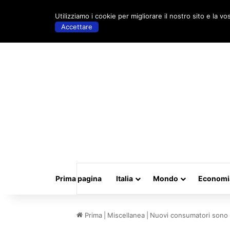
venerdì, Agosto 7 2026 | 20:55
Utilizziamo i cookie per migliorare il nostro sito e la vo
Accettare
Prima pagina
Italia
Mondo
Economi
Prima
|
Miscellanea
|
Nuovi consumatori sono ‘gi