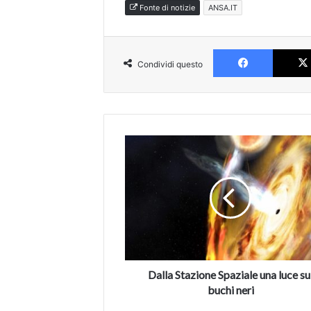
Fonte di notizie
ANSA.IT
Faceboo
Condividi questo
Dalla
Stazione
Spaziale
una
luce
sui
buchi
neri
Dalla Stazione Spaziale una luce su
buchi neri