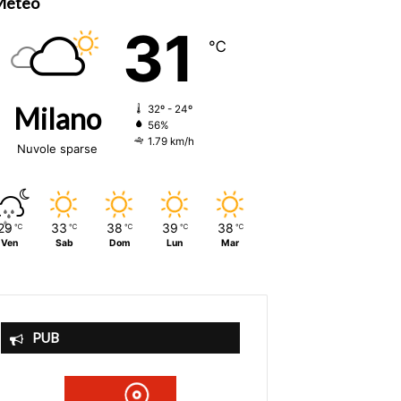
Meteo
31
℃
Milano
32º - 24º
56%
1.79 km/h
Nuvole sparse
29
33
38
39
38
℃
℃
℃
℃
℃
Ven
Sab
Dom
Lun
Mar
PUB