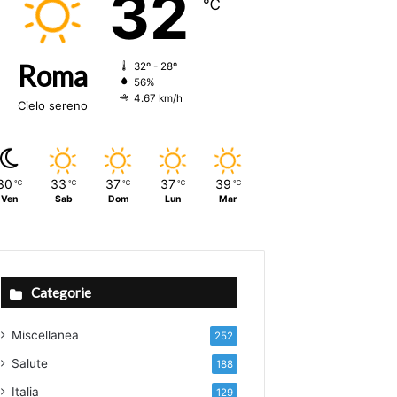
32
℃
Roma
32º - 28º
56%
4.67 km/h
Cielo sereno
30
33
37
37
39
℃
℃
℃
℃
℃
Ven
Sab
Dom
Lun
Mar
Categorie
Miscellanea
252
Salute
188
Italia
129