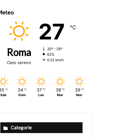
Meteo
27
℃
Roma
35º - 26º
62%
0.52 km/h
Cielo sereno
35
34
37
38
39
℃
℃
℃
℃
℃
Sab
Dom
Lun
Mar
Mer
Categorie