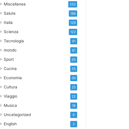
Miscellanea
252
Salute
188
Italia
129
Scienza
122
Tecnologia
91
mondo
81
Sport
65
Cucina
55
Economia
30
Cultura
25
Viaggio
22
Musica
18
Uncategorized
9
English
3