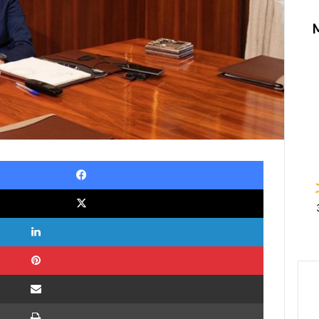
Facebook
X
LinkedIn
Pinterest
Partilhar via Email
Imprimir