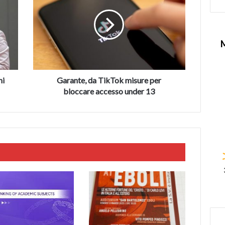
TikTok
misure
per
bloccare
accesso
under
13
hi
Garante, da TikTok misure per
bloccare accesso under 13