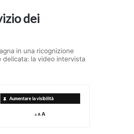
izio dei
agna in una ricognizione
delicata: la video intervista
Aumentare la visibilità
Decrease
Reset
Increase
A
A
A
font
font
size.
font
size.
size.