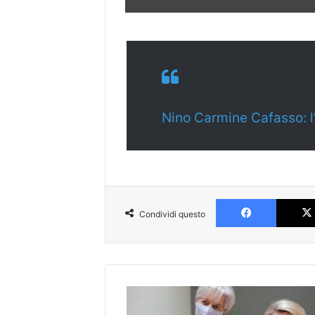
Nino Carmine Cafasso: l’
Faceboo
Condividi questo
L'Ue
(e