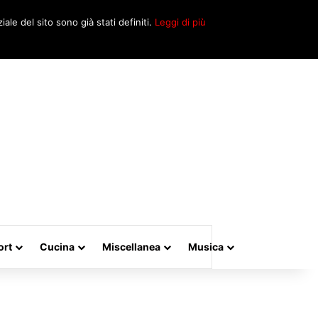
Cerca
iale del sito sono già stati definiti.
Leggi di più
per
ort
Cucina
Miscellanea
Musica