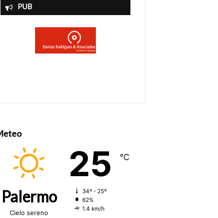
PUB
Meteo
25
℃
Palermo
34º - 25º
62%
1.4 km/h
Cielo sereno