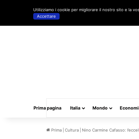
sabato, Agosto 8 2026 | 07:50
Utilizziamo i cookie per migliorare il nostro sito e la vo
Accettare
Prima pagina
Italia
Mondo
Economi
Prima
|
Cultura
|
Nino Carmine Cafasso: l’eccell