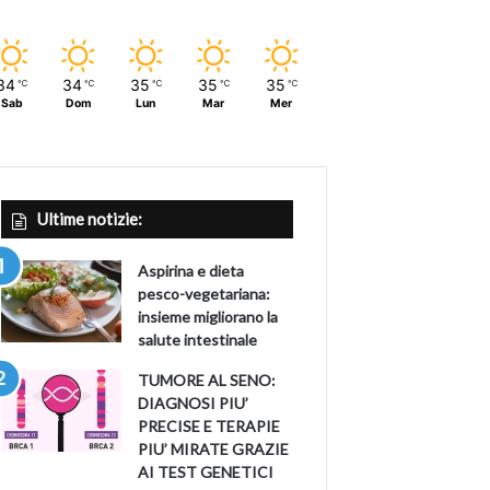
34
34
35
35
35
℃
℃
℃
℃
℃
Sab
Dom
Lun
Mar
Mer
Ultime notizie:
Aspirina e dieta
pesco-vegetariana:
insieme migliorano la
salute intestinale
TUMORE AL SENO:
DIAGNOSI PIU’
PRECISE E TERAPIE
PIU’ MIRATE GRAZIE
AI TEST GENETICI