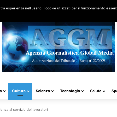
Artigo aleatório
stra esperienza nell'usarlo. I cookie utilizzati per il funzionamento essenz
a
Cultura
Scienza
Tecnologia
Salute
Sp
enza al servizio dei lavoratori