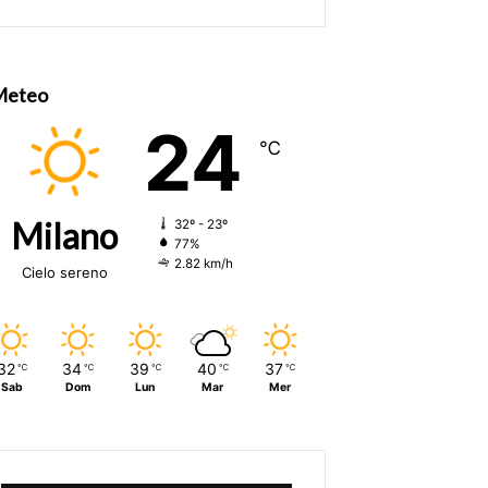
Meteo
24
℃
Milano
32º - 23º
77%
2.82 km/h
Cielo sereno
32
34
39
40
37
℃
℃
℃
℃
℃
Sab
Dom
Lun
Mar
Mer