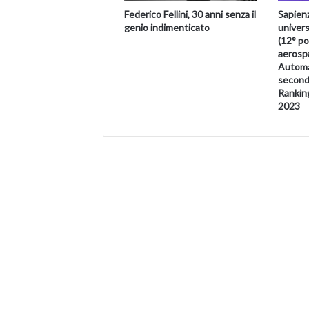
Sapienz
Federico Fellini, 30 anni senza il
univers
genio indimenticato
(12° po
aerospa
Automa
secondo
Rankin
2023