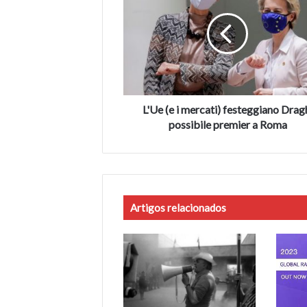
i
mercati)
festeggiano
Draghi
possibile
premier
a
Roma
L'Ue (e i mercati) festeggiano Drag
possibile premier a Roma
Artigos relacionados