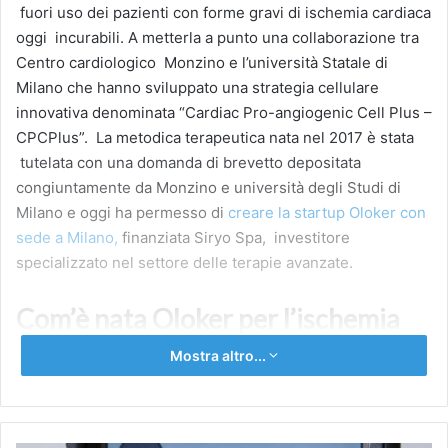
fuori uso dei pazienti con forme gravi di ischemia cardiaca
oggi incurabili. A metterla a punto una collaborazione tra
Centro cardiologico Monzino e l’università Statale di
Milano che hanno sviluppato una strategia cellulare
innovativa denominata “Cardiac Pro-angiogenic Cell Plus –
CPCPlus”. La metodica terapeutica nata nel 2017 è stata
tutelata con una domanda di brevetto depositata
congiuntamente da Monzino e università degli Studi di
Milano e oggi ha permesso di
creare la startup Oloker con
sede a Milano,
finanziata Siryo Spa, investitore
specializzato nel settore delle terapie avanzate.
Com’è nata Oloker per l’ischemia
cardiaca
Mostra altro...
“Tutto parte dalla scoperta di cellule del cuore che
abbiamo battezzato CD90 negative” spiega Giulio Pompilio