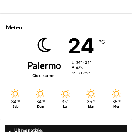
Meteo
24
℃
Palermo
34º - 24º
62%
1.71 km/h
Cielo sereno
34
34
35
35
35
℃
℃
℃
℃
℃
Sab
Dom
Lun
Mar
Mer
Ultime notizie: