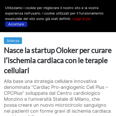
Utilizziamo i cookie per migliorare il nostro sito e la vostra
Menu
esperienza nell'usarlo. I cookie utilizzati per il funzionamento
essenziale del sito sono già stati definiti.
Leggi di più
Accettare
Prima
|
Scienza
Scienza
Nasce la startup Oloker per curare
l’ischemia cardiaca con le terapie
cellulari
Alla base una strategia cellulare innovativa
denominata “Cardiac Pro-angiogenic Cell Plus –
CPCPlus” sviluppata dal Centro cardiologico
Monzino e l'università Statale di Milano, che
possa creare un nuovo microcircolo sanguigno
nei pazienti con forme gravi di ischemia cardiaca