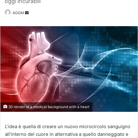
oggi incurabili
Invia
AGGM
un'email
3D render of a medical background with a heart
L’idea è quella di creare un nuovo microcircolo sanguigno
all’interno del cuore in alternativa a quello danneggiato e