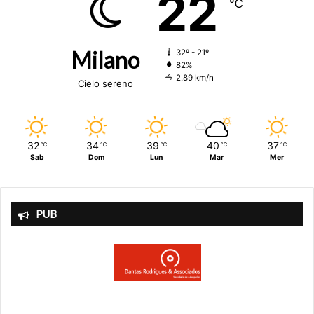
22
℃
Milano
32º - 21º
82%
2.89 km/h
Cielo sereno
32
34
39
40
37
℃
℃
℃
℃
℃
Sab
Dom
Lun
Mar
Mer
PUB