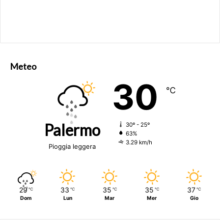
Meteo
30
℃
Palermo
30º - 25º
63%
3.29 km/h
Pioggia leggera
29
33
35
35
37
℃
℃
℃
℃
℃
Dom
Lun
Mar
Mer
Gio