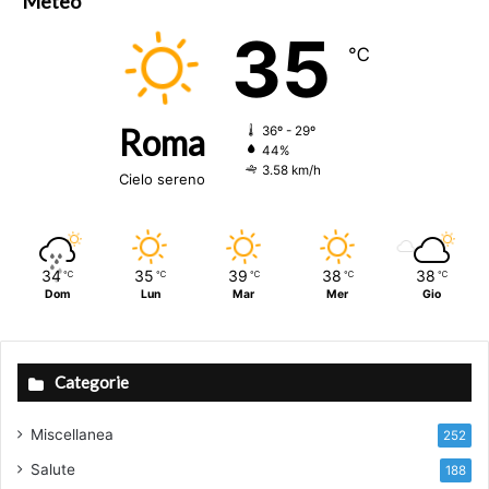
Meteo
35
℃
Roma
36º - 29º
44%
3.58 km/h
Cielo sereno
34
35
39
38
38
℃
℃
℃
℃
℃
Dom
Lun
Mar
Mer
Gio
Categorie
Miscellanea
252
Salute
188