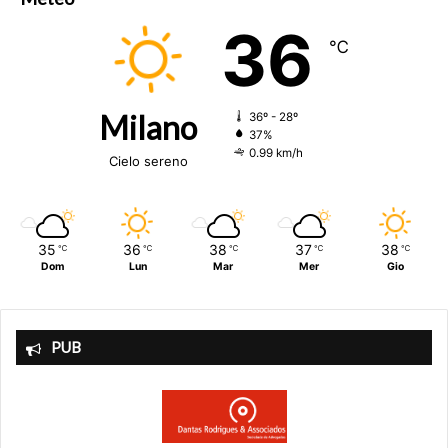
36
℃
Milano
36º - 28º
37%
0.99 km/h
Cielo sereno
35
36
38
37
38
℃
℃
℃
℃
℃
Dom
Lun
Mar
Mer
Gio
PUB