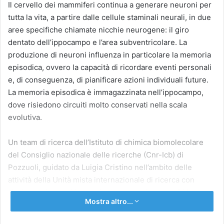
Il cervello dei mammiferi continua a generare neuroni per
tutta la vita, a partire dalle cellule staminali neurali, in due
aree specifiche chiamate nicchie neurogene: il giro
dentato dell’ippocampo e l’area subventricolare. La
produzione di neuroni influenza in particolare la memoria
episodica, ovvero la capacità di ricordare eventi personali
e, di conseguenza, di pianificare azioni individuali future.
La memoria episodica è immagazzinata nell’ippocampo,
dove risiedono circuiti molto conservati nella scala
evolutiva.
Un team di ricerca dell’Istituto di chimica biomolecolare
del Consiglio nazionale delle ricerche (Cnr-Icb) di
Pozzuoli, guidato da Luigia Cristino nell’ambito delle
attività della Unità mista internazionale di ricerca con
l’Université Laval (Quebec), diretta da Vincenzo Di Marzo
Mostra altro...
(Cnr-Icb), ha dimostrato nel modello murino che giovani
adulti obesi vanno incontro ad alterazioni, nella struttura e