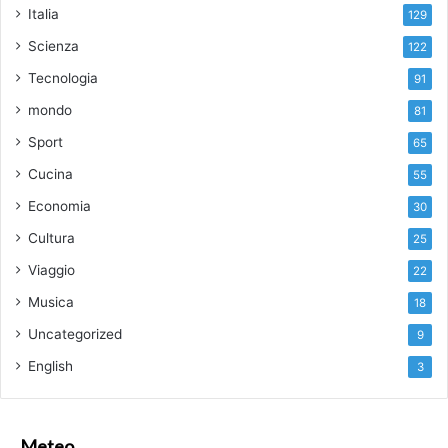
Fonte
www.cnr.it
Italia
129
Scienza
122
Tecnologia
91
mondo
81
Sport
65
Cucina
55
Economia
30
Cultura
25
Viaggio
22
Musica
18
Uncategorized
9
English
3
Meteo