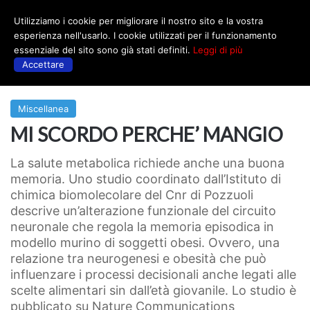
Utilizziamo i cookie per migliorare il nostro sito e la vostra
Menu
esperienza nell'usarlo. I cookie utilizzati per il funzionamento
essenziale del sito sono già stati definiti.
Leggi di più
Accettare
Prima
|
Miscellanea
Miscellanea
MI SCORDO PERCHE’ MANGIO
La salute metabolica richiede anche una buona
memoria. Uno studio coordinato dall’Istituto di
chimica biomolecolare del Cnr di Pozzuoli
descrive un’alterazione funzionale del circuito
neuronale che regola la memoria episodica in
modello murino di soggetti obesi. Ovvero, una
relazione tra neurogenesi e obesità che può
influenzare i processi decisionali anche legati alle
scelte alimentari sin dall’età giovanile. Lo studio è
pubblicato su Nature Communications