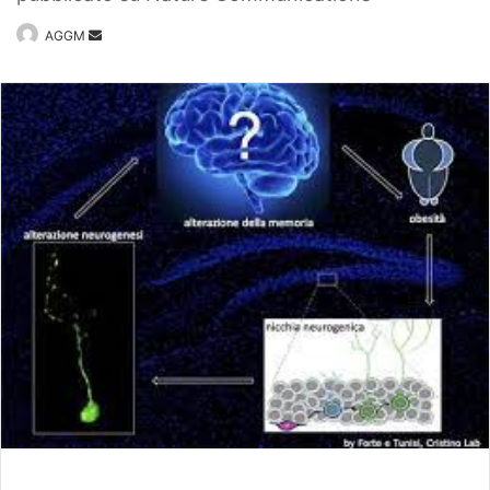
Invia
AGGM
un'email