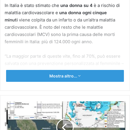
In Italia è stato stimato che
una donna su 4
è a rischio di
malattia cardiovascolare e
una donna ogni cinque
minuti
viene colpita da un infarto o da un’altra malattia
cardiovascolare. È noto del resto che le malattie
cardiovascolari (MCV) sono la prima causa delle morti
femminili in Italia: più di 124.000 ogni anno.
“La maggior parte di queste vite, fino al 70%, può essere
salvata con una prevenzione personalizzata al femminile –
dichiara
Daniela Trabattoni, Direttore Unità di Cardiologia
Mostra altro...
invasiva e Responsabile di Monzino Women
– Il focus
specifico sulla donna è fondamentale per fermare
un’epidemia più letale del COVID, senza ricorrere a vaccini
e mascherine. Diversi studi europei dimostrano che negli
CAMPI
ultimi 10 anni non si è visto un miglioramento nella
FLEGREI
riduzione del rischio di malattie cardiovascolari nelle
|
donne, soprattutto tra le più giovani (sotto i 55 anni) e che
Scoperta
una
la mortalità da cardiopatia ischemica nella donna è