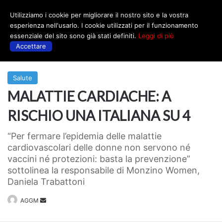
Utilizziamo i cookie per migliorare il nostro sito e la vostra
Menu
esperienza nell'usarlo. I cookie utilizzati per il funzionamento
essenziale del sito sono già stati definiti.
Leggi di più
Accettare
Prima
|
Salute
Salute
MALATTIE CARDIACHE: A
RISCHIO UNA ITALIANA SU 4
“Per fermare l’epidemia delle malattie
cardiovascolari delle donne non servono né
vaccini né protezioni: basta la prevenzione”
sottolinea la responsabile di Monzino Women,
Daniela Trabattoni
Invia
AGGM
un'email