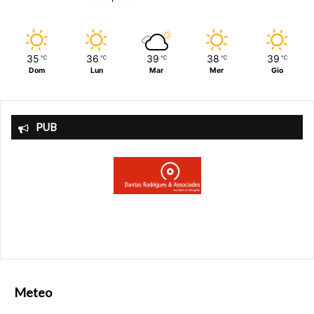
35
36
39
38
39
℃
℃
℃
℃
℃
Dom
Lun
Mar
Mer
Gio
PUB
Meteo