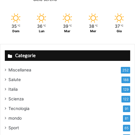
35
36
39
38
37
℃
℃
℃
℃
℃
Dom
Lun
Mar
Mer
Gio
Categorie
Miscellanea
252
Salute
188
Italia
129
Scienza
122
Tecnologia
91
mondo
81
Sport
65