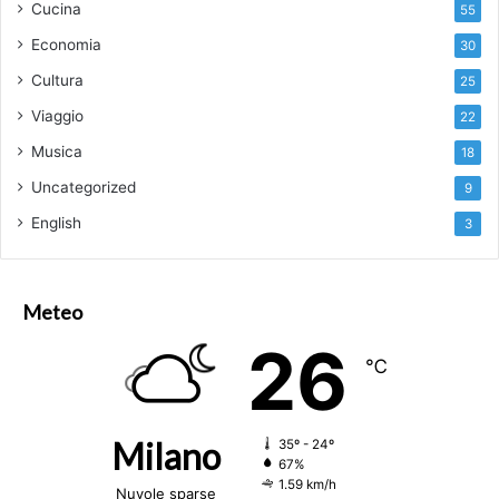
Cucina
55
Economia
30
Cultura
25
Viaggio
22
Musica
18
Uncategorized
9
English
3
Meteo
26
℃
Milano
35º - 24º
67%
1.59 km/h
Nuvole sparse