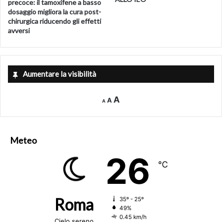
precoce: il tamoxifene a basso
dosaggio migliora la cura post-
chirurgica riducendo gli effetti
avversi
Aumentare la visibilità
Decrease
Reset
Increase
A
A
A
font
font
size.
font
size.
size.
Meteo
26
℃
Roma
35º - 25º
49%
0.45 km/h
Cielo sereno