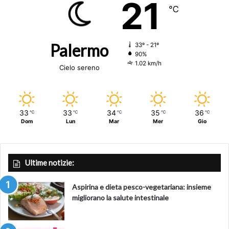
21
℃
Palermo
33º - 21º
90%
1.02 km/h
Cielo sereno
33
33
34
35
36
℃
℃
℃
℃
℃
Dom
Lun
Mar
Mer
Gio
Ultime notizie:
Aspirina e dieta pesco-vegetariana: insieme
migliorano la salute intestinale