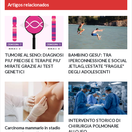
e
Artigos relacionados
prevenzione femminile creando già quasi 10 anni orsono
Francia
“
Monzino Women
”, il primo centro clinico italiano dedicato
al cuore delle donne.
All’appello alle donne del Monzino si unisce sui social la
famosa stilista Chiara Boni: “
Il cuore è la cosa più
importante della nostra vita perché siamo capaci di amare
TUMORE AL SENO: DIAGNOSI
BAMBINO GESU’: TRA
tanto. Quindi tenetelo da conto
”.
PIU’ PRECISE E TERAPIE PIU’
IPERCONNESSIONE E SOCIAL
MIRATE GRAZIE AI TEST
JETLAG, L’ESTATE “FRAGILE”
GENETICI
DEGLI ADOLESCENTI
Fonte
https://www.cardiologicomonzino.it/
INTERVENTO STORICO DI
CHIRURGIA POLMONARE
Carcinoma mammario in stadio
ALLO IEO