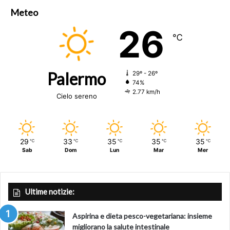
Meteo
26
℃
Palermo
29º - 26º
74%
2.77 km/h
Cielo sereno
29
33
35
35
35
℃
℃
℃
℃
℃
Sab
Dom
Lun
Mar
Mer
Ultime notizie:
Aspirina e dieta pesco-vegetariana: insieme
migliorano la salute intestinale