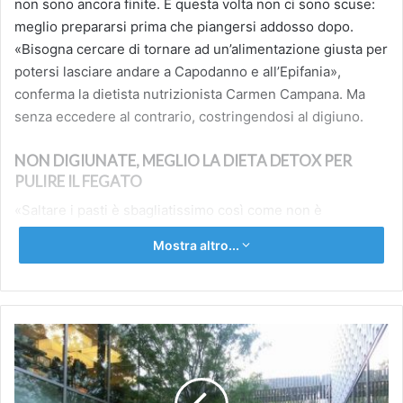
non sono ancora finite. E questa volta non ci sono scuse:
meglio prepararsi prima che piangersi addosso dopo.
«Bisogna cercare di tornare ad un’alimentazione giusta per
potersi lasciare andare a Capodanno e all’Epifania»,
conferma la dietista nutrizionista Carmen Campana. Ma
senza eccedere al contrario, costringendosi al digiuno.
NON DIGIUNATE, MEGLIO LA DIETA DETOX PER
PULIRE IL FEGATO
«Saltare i pasti è sbagliatissimo così come non è
assolutamente necessaria la classica dieta fai da te, che
Mostra altro...
comporta digiuni con successivo senso di fame e
abbuffate», sottolinea Campana. In effetti, ormai sono
numerosi gli studi che hanno dimostrato che alternare il
digiuno ad abbuffate fa più male che bene. I rimedi
Prodotti
principali agli «sgarri natalizi», invece, sono: depurare il
artigianali
fegato, l’intestino e rigenerare la pelle. «Con
nei
grandi
un’alimentazione detox – spiega Campana