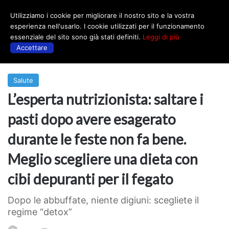
Utilizziamo i cookie per migliorare il nostro sito e la vostra
Menu
esperienza nell'usarlo. I cookie utilizzati per il funzionamento
essenziale del sito sono già stati definiti.
Leggi di più
Accettare
Prima
|
Salute
Salute
L’esperta nutrizionista: saltare i
pasti dopo avere esagerato
durante le feste non fa bene.
Meglio scegliere una dieta con
cibi depuranti per il fegato
Dopo le abbuffate, niente digiuni: scegliete il
regime “detox”