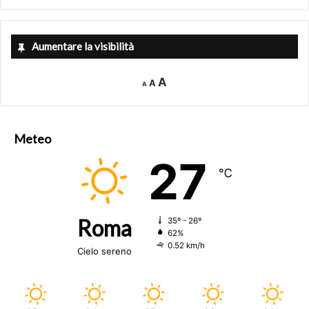
foto ansa.it
Aumentare la visibilità
Fonte
ANSA.IT
Decrease
Reset
Increase
A
A
A
font
font
size.
font
size.
size.
Meteo
27
℃
Roma
35º - 26º
62%
0.52 km/h
Cielo sereno