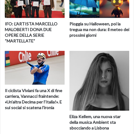
propria vita, sono autonomi, spendono per il loro tempo
libero e sono perciò una vera risorsa che invece il
marketing trascura.
IFO: L’ARTISTA MARCELLO
Pioggia su Halloween, poi la
MALOBERTI DONA DUE
tregua ma non dura: il meteo dei
Basta guardare le sale cinematografiche. Qui gli over 60
OPERE DELLA SERIE
prossimi giorni
“MARTELLATE”
sono i maggiori frequentatori degli spettacoli pomeridiani
dei cinema di nicchia oppure accompagnano i nipoti.
Ambiscono alle prime file per vederci e sentirci meglio. Gli
uomini rimpiangono la pausa fra il primo e il secondo
spettacolo (non mancano i reclami alle biglietterie) perché
la prostata preme e complessivamente tutti, uomini e
donne, al termine della visione e dopo circa due ore di
Il ciclista Viviani fa una X di fine
immobilità, fanno un po’ fatica ad alzarsi, sui gradini
carriera, Vannacci fraintende:
tentennano facendo i primi passi appoggiandosi alle
«Un’altra Decima per l’Italia!». E
sui social si scatena l’ironia
poltrone o alle pareti per non sbilanciarsi.
Hanno uno stile
Eliza Kellem, una nuova star
di vita giovane, ma gli anni cominciano a sentirl
i eccome.
della musica Ambient sta
fonte ansa.it
sbocciando a Lisbona