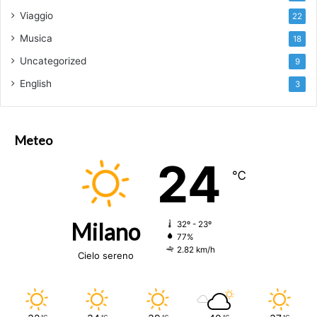
Viaggio
22
Musica
18
Uncategorized
9
English
3
Meteo
24
℃
Milano
32º - 23º
77%
2.82 km/h
Cielo sereno