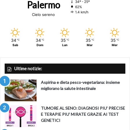
Palermo
34º - 25º
62%
1.4 km/h
Cielo sereno
34
34
35
35
35
℃
℃
℃
℃
℃
Sab
Dom
Lun
Mar
Mer
Ultime notizie:
Aspirina e dieta pesco-vegetariana: insieme
migliorano la salute intestinale
TUMORE AL SENO: DIAGNOSI PIU’ PRECISE
E TERAPIE PIU’ MIRATE GRAZIE AI TEST
GENETICI