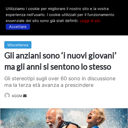
Utilizziamo i cookie per migliorare il nostro sito e la vostra
Menu
esperienza nell'usarlo. I cookie utilizzati per il funzionamento
essenziale del sito sono già stati definiti.
Leggi di più
Accettare
Prima
|
Miscellanea
Miscellanea
Gli anziani sono ‘i nuovi giovani’
ma gli anni si sentono lo stesso
Gli stereotipi sugli over 60 sono in discussione
ma la terza età avanza a prescindere
Invia
AGGM
un'email