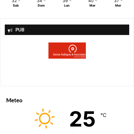
32
34
39
40
37
℃
℃
℃
℃
℃
Sab
Dom
Lun
Mar
Mer
PUB
Meteo
25
℃