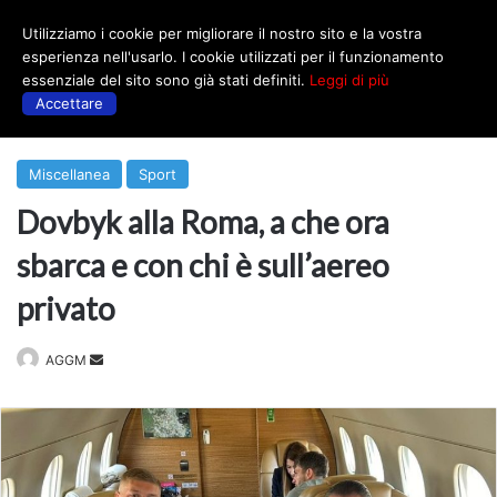
Utilizziamo i cookie per migliorare il nostro sito e la vostra
Menu
esperienza nell'usarlo. I cookie utilizzati per il funzionamento
essenziale del sito sono già stati definiti.
Leggi di più
Accettare
Prima
|
Sport
Miscellanea
Sport
Dovbyk alla Roma, a che ora
sbarca e con chi è sull’aereo
privato
Invia
AGGM
un'email