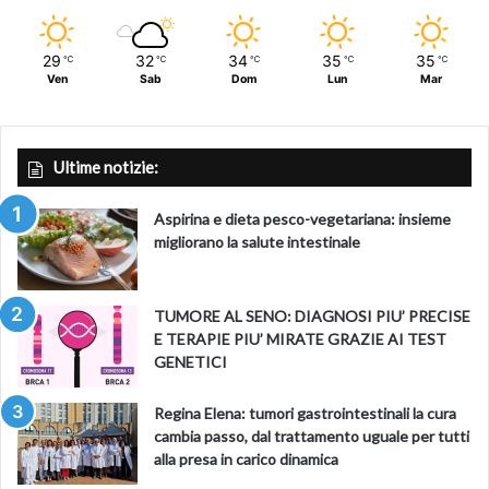
29
32
34
35
35
℃
℃
℃
℃
℃
Ven
Sab
Dom
Lun
Mar
Ultime notizie:
Aspirina e dieta pesco-vegetariana: insieme
migliorano la salute intestinale
TUMORE AL SENO: DIAGNOSI PIU’ PRECISE
E TERAPIE PIU’ MIRATE GRAZIE AI TEST
GENETICI
Regina Elena: tumori gastrointestinali la cura
cambia passo, dal trattamento uguale per tutti
alla presa in carico dinamica