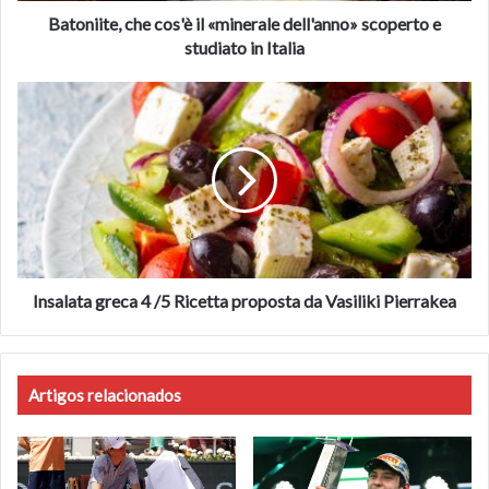
in
Batoniite, che cos'è il «minerale dell'anno» scoperto e
Italia
studiato in Italia
Fonte
corrieredellosport.it
Insalata
greca
4
/5
Ricetta
proposta
da
Vasiliki
Pierrakea
Insalata greca 4 /5 Ricetta proposta da Vasiliki Pierrakea
Artigos relacionados