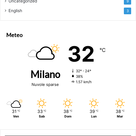
Uncategorized
9
English
3
Meteo
32
℃
Milano
32º - 24º
38%
1.57 km/h
Nuvole sparse
31
33
38
39
38
℃
℃
℃
℃
℃
Ven
Sab
Dom
Lun
Mar