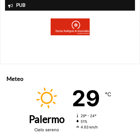
PUB
Meteo
29
℃
Palermo
29º - 24º
51%
4.63 km/h
Cielo sereno