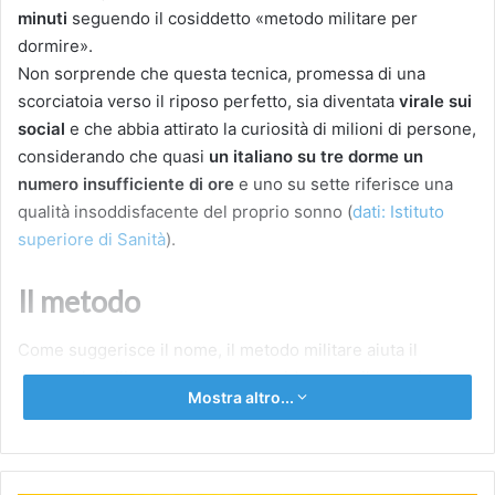
minuti
seguendo il cosiddetto «metodo militare per
dormire».
Non sorprende che questa tecnica, promessa di una
scorciatoia verso il riposo perfetto, sia diventata
virale sui
social
e che abbia attirato la curiosità di milioni di persone,
considerando che quasi
un italiano su tre dorme un
numero insufficiente di ore
e uno su sette riferisce una
qualità insoddisfacente del proprio sonno (
dati: Istituto
superiore di Sanità
).
Il metodo
Come suggerisce il nome, il metodo militare aiuta il
personale militare a preparare rapidamente il proprio
Mostra altro...
corpo al sonno, anche quando si tratta di addormentarsi
in
condizioni tutt’altro che favorevoli
.
Dean J. Miller, docente senior in Scienze della salute
presso la CQUniversity Australia, dove è affiliato