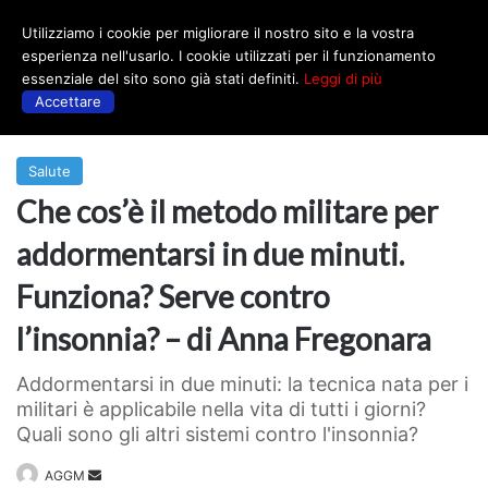
Utilizziamo i cookie per migliorare il nostro sito e la vostra
Menu
esperienza nell'usarlo. I cookie utilizzati per il funzionamento
essenziale del sito sono già stati definiti.
Leggi di più
Accettare
Prima
|
Salute
Salute
Che cos’è il metodo militare per
addormentarsi in due minuti.
Funziona? Serve contro
l’insonnia? – di Anna Fregonara
Addormentarsi in due minuti: la tecnica nata per i
militari è applicabile nella vita di tutti i giorni?
Quali sono gli altri sistemi contro l'insonnia?
Invia
AGGM