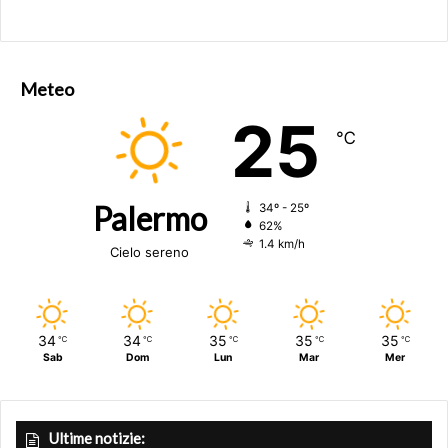
Meteo
25
℃
Palermo
34º - 25º
62%
1.4 km/h
Cielo sereno
34
34
35
35
35
℃
℃
℃
℃
℃
Sab
Dom
Lun
Mar
Mer
Ultime notizie: