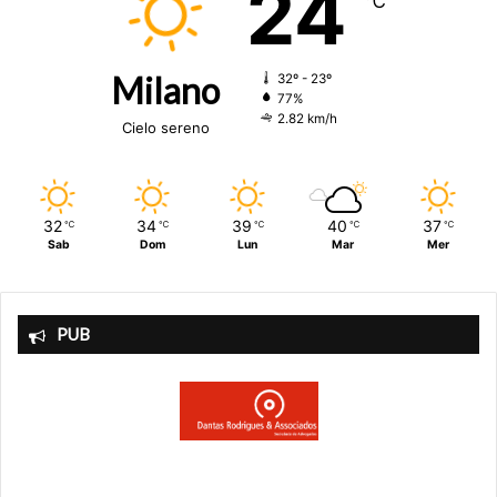
24
℃
Milano
32º - 23º
77%
2.82 km/h
Cielo sereno
32
34
39
40
37
℃
℃
℃
℃
℃
Sab
Dom
Lun
Mar
Mer
PUB