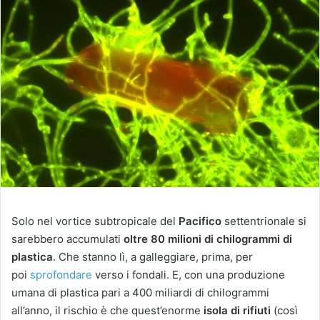
Solo nel vortice subtropicale del
Pacifico
settentrionale si
sarebbero accumulati
oltre 80 milioni di chilogrammi di
plastica
. Che stanno lì, a galleggiare, prima, per
poi
sprofondare
verso i fondali. E, con una produzione
umana di plastica pari a 400 miliardi di chilogrammi
all’anno, il rischio è che quest’enorme
isola di rifiuti
(così