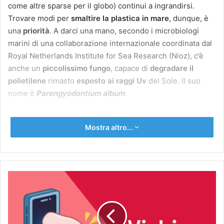
come altre sparse per il globo) continui a ingrandirsi.
Trovare modi per
smaltire la plastica in mare
, dunque, è
una
priorità
. A darci una mano, secondo i microbiologi
marini di una collaborazione internazionale coordinata dal
Royal Netherlands Institute for Sea Research (Nioz), c’è
anche un
piccolissimo fungo
, capace di
degradare il
polietilene
rimasto
esposto ai raggi Uv
del Sole. Il suo
nome è
Parengyodontium album
.
Un fungo demolitore
Mostra altro...
Parengyodontium album
non è un microrganismo nuovo
alla scienza. In passato, per esempio, è
stato
identificato
come una potenziale
minaccia per la
La
conservazione di reperti museali
perché coinvolto in
finta
processi di deterioramento. Prelevando campioni di
rifiuti
telefonata
di plastica
dall’isola del vortice subtropicale del Pacifico
della
banca
settentrionale, i ricercatori del Nioz e i loro collaboratori