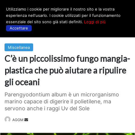
Utilizziamo i cookie per migliorare il nostro sito e la vostra
Menu
esperienza nell'usarlo. I cookie utilizzati per il funzionamento
essenziale del sito sono già stati definiti.
Leggi di più
Accettare
Prima
|
Miscellanea
Miscellanea
C’è un piccolissimo fungo mangia-
plastica che può aiutare a ripulire
gli oceani
Parengyodontium album è un microrganismo
marino capace di digerire il polietilene, ma
servono anche i raggi Uv del Sole
Invia
AGGM
un'email