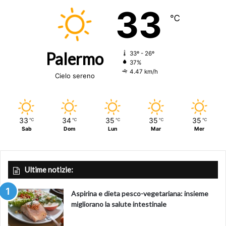
33
℃
Palermo
33º - 26º
37%
4.47 km/h
Cielo sereno
33
34
35
35
35
℃
℃
℃
℃
℃
Sab
Dom
Lun
Mar
Mer
Ultime notizie:
Aspirina e dieta pesco-vegetariana: insieme
migliorano la salute intestinale