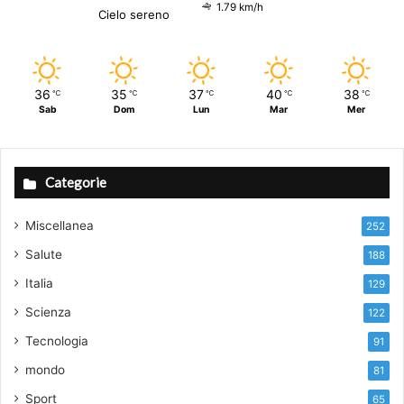
1.79 km/h
Cielo sereno
36
35
37
40
38
℃
℃
℃
℃
℃
Sab
Dom
Lun
Mar
Mer
Categorie
Miscellanea
252
Salute
188
Italia
129
Scienza
122
Tecnologia
91
mondo
81
Sport
65