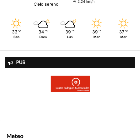
2.24 km/h
Cielo sereno
33
34
39
39
37
℃
℃
℃
℃
℃
Sab
Dom
Lun
Mar
Mer
PUB
Meteo