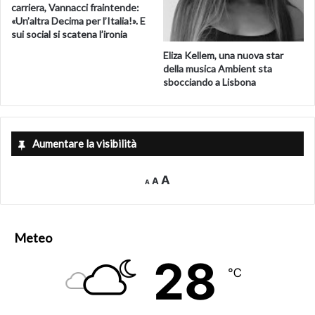
carriera, Vannacci fraintende:
Ogni forma di arte è patrimonio di crescita e di speranza
«Un’altra Decima per l’Italia!». E
sui social si scatena l’ironia
per il raggiungimento di traguardi umani e professionali
Eliza Kellem, una nuova star
con un valore sociale insostituibile. Queste sono le
della musica Ambient sta
convinzioni della famiglia Villanova che da un ventennio
sbocciando a Lisbona
guidano Lachifarma, realtà industriale unica nel suo
genere.
Lucilla Quaglia
Aumentare la visibilità
Ufficio stampa evento
338.7679338
Decrease
Reset
Increase
A
A
A
font
font
size.
font
size.
size.
Meteo
28
℃