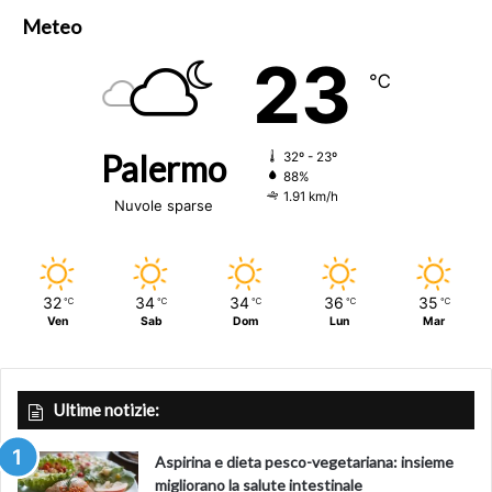
Meteo
23
℃
Palermo
32º - 23º
88%
1.91 km/h
Nuvole sparse
32
34
34
36
35
℃
℃
℃
℃
℃
Ven
Sab
Dom
Lun
Mar
Ultime notizie:
Aspirina e dieta pesco-vegetariana: insieme
migliorano la salute intestinale