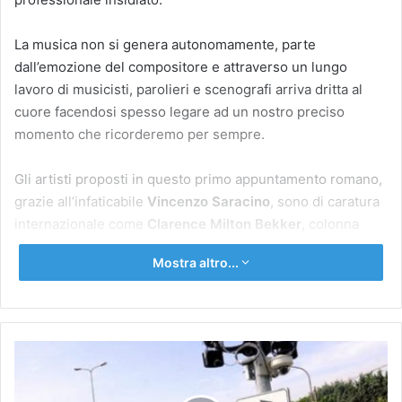
La musica non si genera autonomamente, parte
dall’emozione del compositore e attraverso un lungo
lavoro di musicisti, parolieri e scenografi arriva dritta al
cuore facendosi spesso legare ad un nostro preciso
momento che ricorderemo per sempre.
Gli artisti proposti in questo primo appuntamento romano,
grazie all’infaticabile
Vincenzo Saracino
, sono di caratura
internazionale come
Clarence Milton Bekker
, colonna
portante del progetto “Playing for change” (supergruppo
Mostra altro...
musicale formato essenzialmente da artisti di strada di
varie etnie),
Jole Canelli
,
Luca Ravagni
sax e piano
(Gaber, Morandi e Oxa),
Marco Caudai
al basso, (Irene
Grandi, Gino Paoli) e ancora il batterista
Davide Piscopo
Roma,
(Alex Britti, Cristicchi) e poi il violino di
Alessandro Golini
dove
(Massimo Ranieri e Giorgio Albertazzi),
Francisco
sono