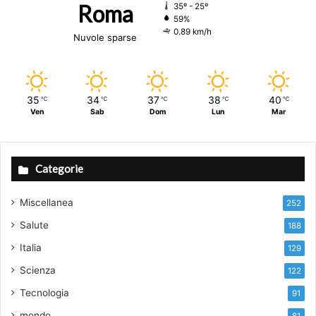
Roma
35º - 25º
59%
0.89 km/h
Nuvole sparse
35
34
37
38
40
℃
℃
℃
℃
℃
Ven
Sab
Dom
Lun
Mar
Categorie
Miscellanea
252
Salute
188
Italia
129
Scienza
122
Tecnologia
91
mondo