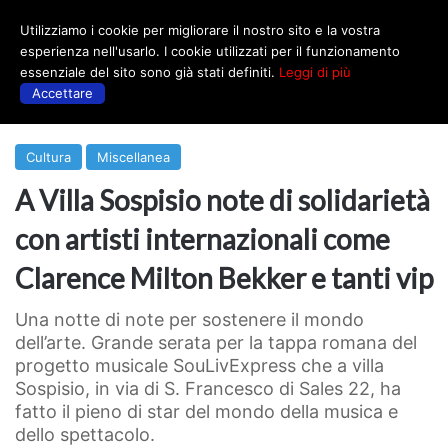
Utilizziamo i cookie per migliorare il nostro sito e la vostra
Menu
esperienza nell'usarlo. I cookie utilizzati per il funzionamento
essenziale del sito sono già stati definiti.
Leggi di più
Accettare
Prima
|
Cultura
Cultura
Miscellanea
A Villa Sospisio note di solidarietà
con artisti internazionali come
Clarence Milton Bekker e tanti vip
Una notte di note per sostenere il mondo
dell’arte. Grande serata per la tappa romana del
progetto musicale SouLivExpress che a villa
Sospisio, in via di S. Francesco di Sales 22, ha
fatto il pieno di star del mondo della musica e
dello spettacolo.