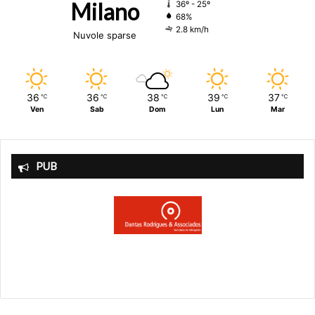
Milano
36º - 25º
68%
2.8 km/h
Nuvole sparse
36
36
38
39
37
℃
℃
℃
℃
℃
Ven
Sab
Dom
Lun
Mar
PUB