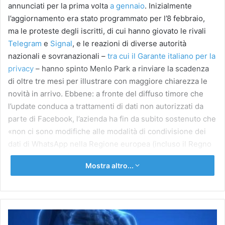
annunciati per la prima volta
a gennaio
. Inizialmente
l’aggiornamento era stato programmato per
l’8 febbraio,
ma le proteste degli
iscritti
,
di cui hanno giovato le
rivali
Telegram
e
Signal
, e
le reazioni
di diverse autorità
nazionali e sovranazionali –
tra cui il Garante italiano per la
privacy
– hanno spinto Menlo Park a rinviare la scadenza
di oltre tre mesi per illustrare con maggiore chiarezza le
novità in arrivo. Ebbene: a fronte del diffuso timore che
l’update conduca a trattamenti di dati non autorizzati da
parte di Facebook, l’azienda ha fin da subito sostenuto che
«
non ci sono modifiche alle modalità di condivisione dei
dati di WhatsApp nella Regione europea
(incluso il Regno
Unito) derivanti dall’aggiornamento dei Termini di servizio
Mostra altro...
e dall’Informativa sulla privacy» e che «WhatsApp
non
condivide i dati degli utenti WhatsApp dell’area europea
con Facebook allo scopo di consentire a Facebook di
utilizzare tali dati per migliorare i propri prodotti o le
Tumore
proprie pubblicità
». Negli Stati Uniti e in altre zone del
della