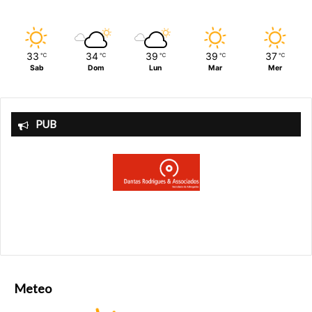
Agostoni.
33
34
39
39
37
℃
℃
℃
℃
℃
Sab
Dom
Lun
Mar
Mer
PUB
Meteo