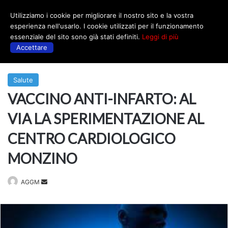
Utilizziamo i cookie per migliorare il nostro sito e la vostra
Menu
esperienza nell'usarlo. I cookie utilizzati per il funzionamento
essenziale del sito sono già stati definiti.
Leggi di più
Accettare
Prima
|
Salute
Salute
VACCINO ANTI-INFARTO: AL
VIA LA SPERIMENTAZIONE AL
CENTRO CARDIOLOGICO
MONZINO
Invia
AGGM
un'email