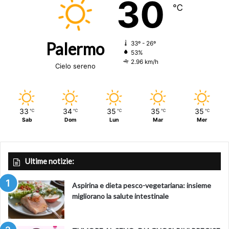
30
℃
Palermo
33º - 26º
53%
2.96 km/h
Cielo sereno
33
34
35
35
35
℃
℃
℃
℃
℃
Sab
Dom
Lun
Mar
Mer
Ultime notizie:
Aspirina e dieta pesco-vegetariana: insieme
migliorano la salute intestinale