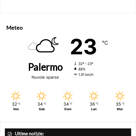
Meteo
23
℃
Palermo
32º - 23º
88%
1.91 km/h
Nuvole sparse
32
34
34
36
35
℃
℃
℃
℃
℃
Ven
Sab
Dom
Lun
Mar
Ultime notizie: