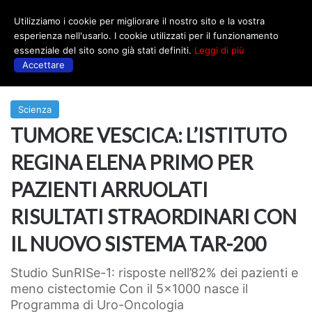
Utilizziamo i cookie per migliorare il nostro sito e la vostra
Menu
esperienza nell'usarlo. I cookie utilizzati per il funzionamento
essenziale del sito sono già stati definiti.
Leggi di più
Accettare
Prima
|
Scienza
Scienza
TUMORE VESCICA: L’ISTITUTO
REGINA ELENA PRIMO PER
PAZIENTI ARRUOLATI
RISULTATI STRAORDINARI CON
IL NUOVO SISTEMA TAR-200
Studio SunRISe-1: risposte nell’82% dei pazienti e
meno cistectomie Con il 5x1000 nasce il
Programma di Uro-Oncologia