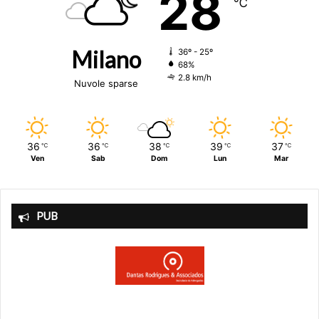
28
℃
Milano
36º - 25º
68%
2.8 km/h
Nuvole sparse
36
36
38
39
37
℃
℃
℃
℃
℃
Ven
Sab
Dom
Lun
Mar
PUB