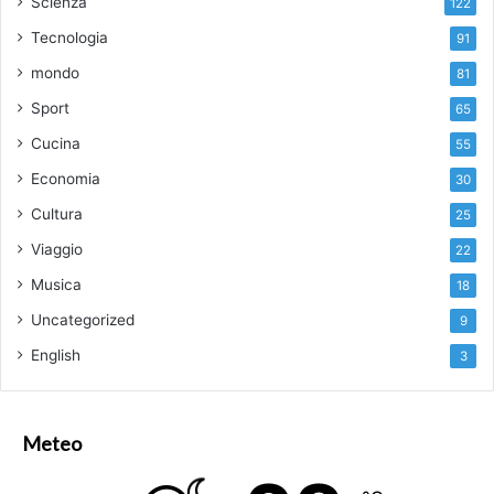
Scienza
122
traduca in nuove opportunità di cura”.
Tecnologia
91
“L’IRE si conferma un centro di eccellenza
capace di attrarre collaborazioni
mondo
81
internazionali e di trasformare i risultati della
Sport
65
ricerca in prospettive concrete per i pazienti
Cucina
55
–
dichiara Livio De Angelis, Direttore
Generale IFO.
– Siamo orgogliosi di
Economia
30
sostenere, anche attraverso il 5×1000,
Cultura
25
progetti che rafforzano il ruolo dell’Istituto a
Viaggio
22
beneficio della salute pubblica”.
Musica
18
Uncategorized
9
English
3
Meteo