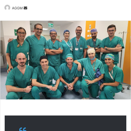
Invia
AGGM
un'email