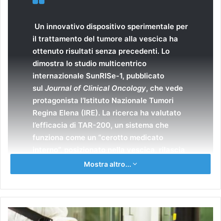
Un innovativo dispositivo sperimentale per
il trattamento del tumore alla vescica ha
ottenuto risultati senza precedenti. Lo
dimostra lo studio multicentrico
internazionale SunRISe-1, pubblicato
sul
Journal of Clinical Oncology
, che vede
protagonista l’Istituto Nazionale Tumori
Regina Elena (IRE). La ricerca ha valutato
l’efficacia di TAR-200, un sistema che
funziona come un “cerotto medicato
interno”, posizionato nella vescica, rilascia
lentamente e in modo continuo il farmaco
Mostra altro...
chemioterapico gemcitabina direttamente
sulla zona colpita da tumore.
I risultati dello studio parlano da soli: il
Neuroblastoma: