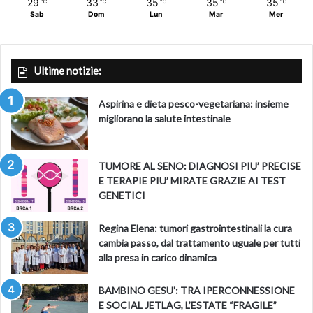
29
33
35
35
35
℃
℃
℃
℃
℃
1
erano più elevati per osimertinib.
Gli eventi avversi di
Sab
Dom
Lun
Mar
Mer
grado 3 o superiore più comuni sono stati rash (17 per
cento), paronichia (12 per cento), dermatite acneiforme (9
per cento) e aumento dell’alanina transaminasi (7 per
Ultime notizie:
1
cento).
La maggior parte degli eventi avversi si è
1
verificata all’inizio del trattamento.
I risultati di altri studi
Aspirina e dieta pesco-vegetariana: insieme
migliorano la salute intestinale
con amivantamab suggeriscono che l’implementazione di
misure profilattiche durante i primi quattro mesi di
trattamento può ridurre significativamente il rischio di
TUMORE AL SENO: DIAGNOSI PIU’ PRECISE
reazioni cutanee, reazioni correlate all’infusione ed eventi
E TERAPIE PIU’ MIRATE GRAZIE AI TEST
8,9,10,11
tromboembolici venosi.
GENETICI
Lo studio MARIPOSA ha raggiunto il suo endpoint primario
Regina Elena: tumori gastrointestinali la cura
nell’ottobre 2023, mostrando un miglioramento
cambia passo, dal trattamento uguale per tutti
alla presa in carico dinamica
statisticamente significativo e clinicamente rilevante della
sopravvivenza libera da progressione rispetto a
BAMBINO GESU’: TRA IPERCONNESSIONE
12,13
osimertinib.
E SOCIAL JETLAG, L’ESTATE “FRAGILE”