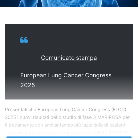
Comunicato stampa
European Lung Cancer Congress
2025
Presentati allo European Lung Cancer Congress (ELCC)
2025 i nuovi risultati dello studio di fase 3 MARIPOSA per
il trattamento con amivantamab più lazertinib di pazienti
con carcinoma polmonare non a piccole cellule (NSCLC)