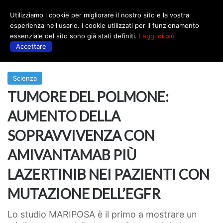
Utilizziamo i cookie per migliorare il nostro sito e la vostra
Menu
esperienza nell'usarlo. I cookie utilizzati per il funzionamento
essenziale del sito sono già stati definiti.
Leggi di più
Accettare
Prima
|
Scienza
Scienza
TUMORE DEL POLMONE:
AUMENTO DELLA
SOPRAVVIVENZA CON
AMIVANTAMAB PIÙ
LAZERTINIB NEI PAZIENTI CON
MUTAZIONE DELL’EGFR
Lo studio MARIPOSA è il primo a mostrare un