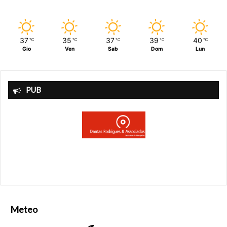
37
35
37
39
40
℃
℃
℃
℃
℃
Gio
Ven
Sab
Dom
Lun
PUB
Meteo