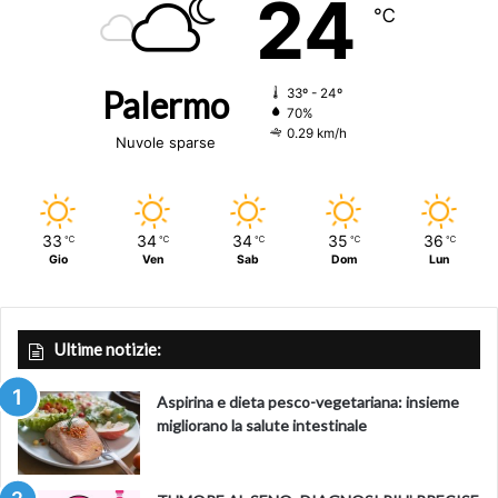
24
℃
Palermo
33º - 24º
70%
0.29 km/h
Nuvole sparse
33
34
34
35
36
℃
℃
℃
℃
℃
Gio
Ven
Sab
Dom
Lun
Ultime notizie:
Aspirina e dieta pesco-vegetariana: insieme
migliorano la salute intestinale