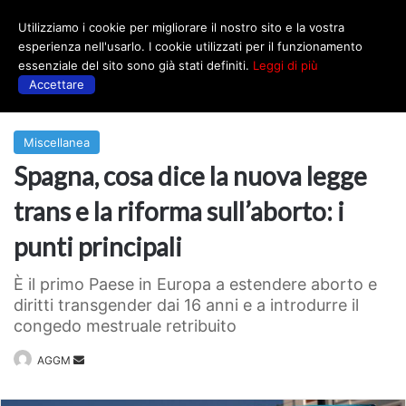
Utilizziamo i cookie per migliorare il nostro sito e la vostra
Menu
esperienza nell'usarlo. I cookie utilizzati per il funzionamento
essenziale del sito sono già stati definiti.
Leggi di più
Accettare
Prima
|
Miscellanea
Miscellanea
Spagna, cosa dice la nuova legge
trans e la riforma sull’aborto: i
punti principali
È il primo Paese in Europa a estendere aborto e
diritti transgender dai 16 anni e a introdurre il
congedo mestruale retribuito
Invia
AGGM
un'email