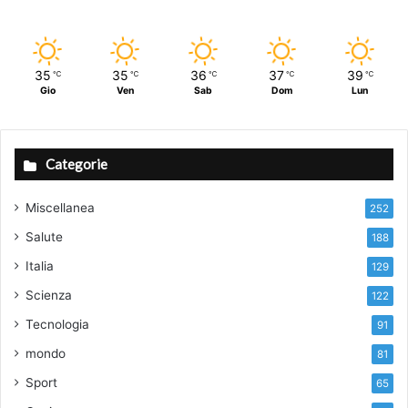
35
35
36
37
39
℃
℃
℃
℃
℃
Gio
Ven
Sab
Dom
Lun
Categorie
Miscellanea
252
Salute
188
Italia
129
Scienza
122
Tecnologia
91
mondo
81
Sport
65