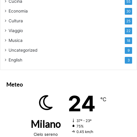
Cucina
55
Economia
30
Cultura
25
Viaggio
22
Musica
18
Uncategorized
9
English
3
Meteo
24
℃
Milano
37º - 23º
75%
0.45 km/h
Cielo sereno