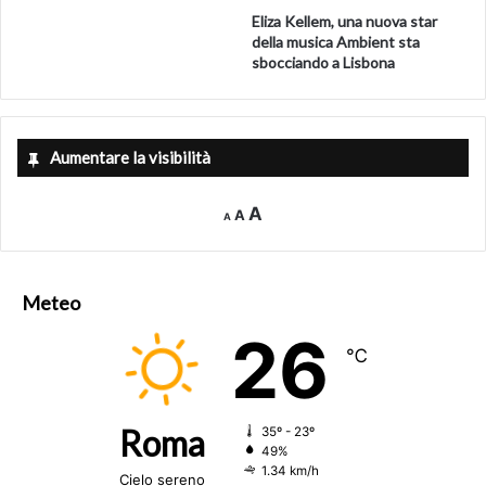
Eliza Kellem, una nuova star
della musica Ambient sta
sbocciando a Lisbona
Aumentare la visibilità
Decrease
Reset
Increase
A
A
A
font
font
size.
font
size.
size.
Meteo
26
℃
Roma
35º - 23º
49%
1.34 km/h
Cielo sereno