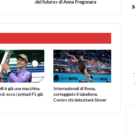
alimentazione
del futuro» di Anna Fregonara
è
la
medicina
del
futuro»
di
Anna
Fregonara
li è già una macchina
Internazionali di Roma,
rd: ecco i primati F1 già
sorteggiato il tabellone.
Contro chi debutterà Sinner