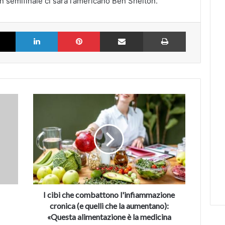
n semifinale ci sarà l’americano Ben Shelton.
k
X
LinkedIn
Pinterest
Partilhar via Email
Imprimir
I
cibi
che
combattono
l'infiammazione
cronica
(e
quelli
che
la
I cibi che combattono l'infiammazione
aumentano):
cronica (e quelli che la aumentano):
«Questa
«Questa alimentazione è la medicina