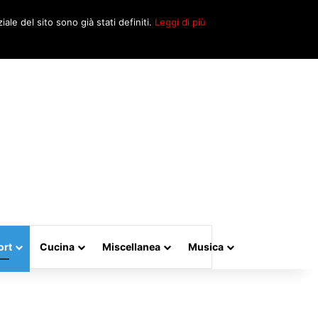
Cerca
iale del sito sono già stati definiti.
Leggi di più
per
ort
Cucina
Miscellanea
Musica