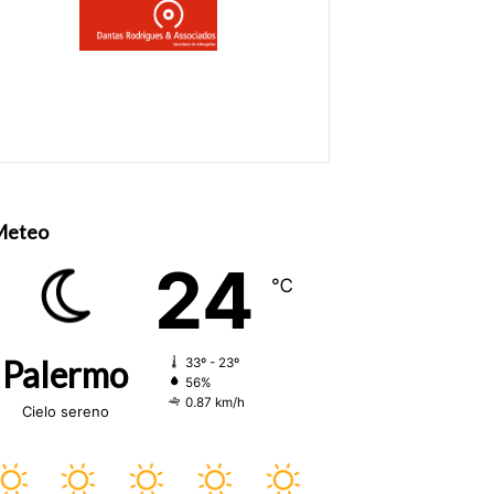
Meteo
24
℃
Palermo
33º - 23º
56%
0.87 km/h
Cielo sereno