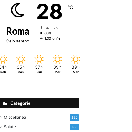
28
℃
Roma
34º - 25º
66%
1.03 km/h
Cielo sereno
34
35
37
39
39
℃
℃
℃
℃
℃
Sab
Dom
Lun
Mar
Mer
Categorie
Miscellanea
252
Salute
188