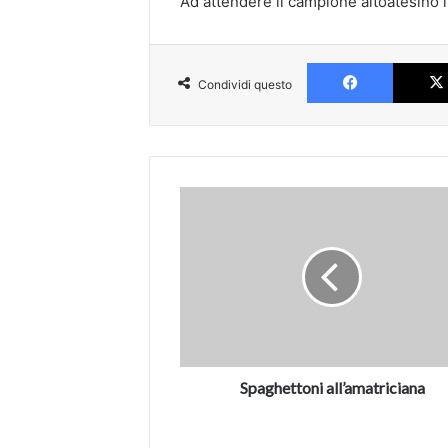
Ad attendere il campione altoatesino i
Faceboo
Condividi questo
Spaghettoni
all’amatriciana
Spaghettoni all’amatriciana