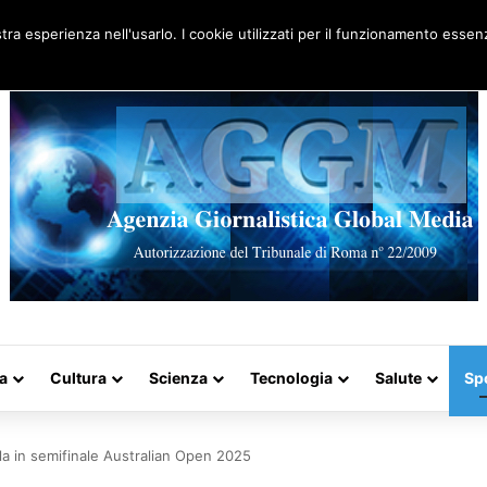
Artigo aleatório
stra esperienza nell'usarlo. I cookie utilizzati per il funzionamento essenz
a
Cultura
Scienza
Tecnologia
Salute
Sp
la in semifinale Australian Open 2025