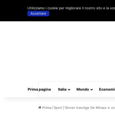
sabato, Agosto 8 2026 | 02:21
Utilizziamo i cookie per migliorare il nostro sito e la vo
Accettare
Prima pagina
Italia
Mondo
Economi
Prima
|
Sport
|
Sinner travolge De Minaur e vo