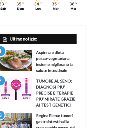
33
35
34
35
36
℃
℃
℃
℃
℃
Sab
Dom
Lun
Mar
Mer
Ultime notizie:
Aspirina e dieta
pesco-vegetariana:
insieme migliorano la
salute intestinale
TUMORE AL SENO:
DIAGNOSI PIU’
PRECISE E TERAPIE
PIU’ MIRATE GRAZIE
AI TEST GENETICI
Regina Elena: tumori
gastrointestinali la
cura cambia passo, dal