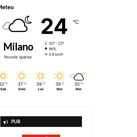
Meteo
24
℃
Milano
32º - 22º
86%
0.8 km/h
Nuvole sparse
32
37
39
39
35
℃
℃
℃
℃
℃
Sab
Dom
Lun
Mar
Mer
PUB