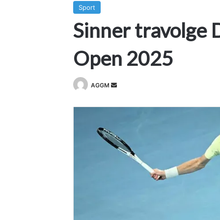
Sport
Sinner travolge 
Open 2025
Invia
AGGM
un'email