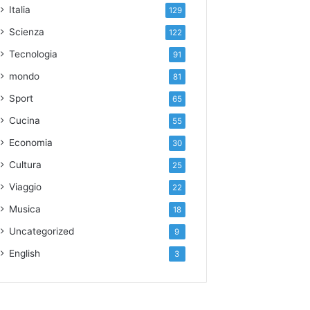
Italia
129
Scienza
122
Tecnologia
91
mondo
81
Sport
65
Cucina
55
Economia
30
Cultura
25
Viaggio
22
Musica
18
Uncategorized
9
English
3