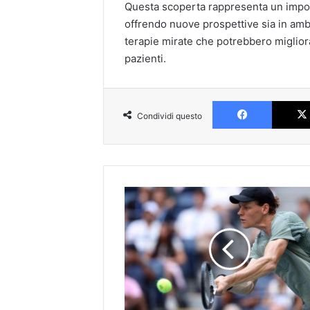
Questa scoperta rappresenta un import
offrendo nuove prospettive sia in amb
terapie mirate che potrebbero migliorar
pazienti.
Faceboo
Condividi questo
Us
Open,
Sinner
travolge
Michelsen
e
vola
al
terzo