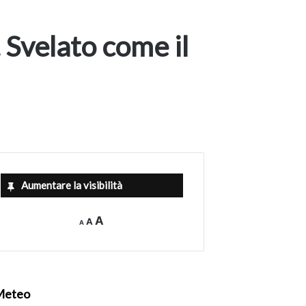
. Svelato come il
Aumentare la visibilità
Decrease
Reset
Increase
A
A
A
font
font
size.
font
size.
size.
Meteo