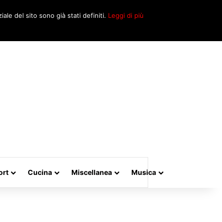
Cerca
iale del sito sono già stati definiti.
Leggi di più
per
ort
Cucina
Miscellanea
Musica