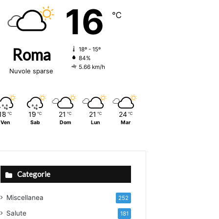
16
℃
Roma
18º - 15º
84%
5.66 km/h
Nuvole sparse
18
19
21
21
24
℃
℃
℃
℃
℃
Ven
Sab
Dom
Lun
Mar
Categorie
Miscellanea
252
Salute
181