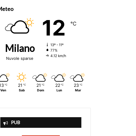
Meteo
12
℃
Milano
13º - 11º
77%
4.12 km/h
Nuvole sparse
13
21
21
22
23
℃
℃
℃
℃
℃
Ven
Sab
Dom
Lun
Mar
PUB