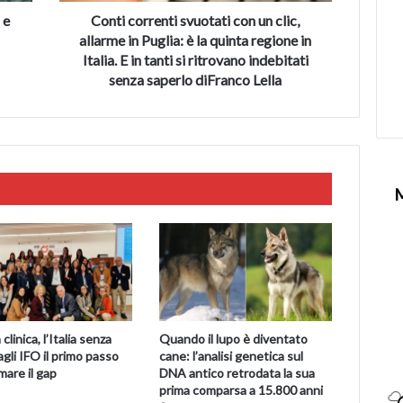
è
 e
Conti correnti svuotati con un clic,
la
allarme in Puglia: è la quinta regione in
quinta
Italia. E in tanti si ritrovano indebitati
regione
senza saperlo diFranco Lella
in
Italia.
E
in
tanti
si
ritrovano
indebitati
senza
saperlo
diFranco
Lella
clinica, l’Italia senza
Quando il lupo è diventato
agli IFO il primo passo
cane: l’analisi genetica sul
mare il gap
DNA antico retrodata la sua
prima comparsa a 15.800 anni