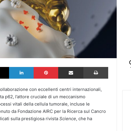
k
X
LinkedIn
Pinterest
Partilhar via Email
Imprimir
collaborazione con eccellenti centri internazionali,
ata p62, l’attore cruciale di un meccanismo
essi vitali della cellula tumorale, incluse le
ostenuto da Fondazione AIRC per la Ricerca sul Cancro
cati sulla prestigiosa rivista
Science
, che ha