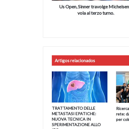
turno.
Us Open, Sinner travolge Michelsen
vola al terzo turno.
Artigos relacionados
TRATTAMENTO DELLE
Ricerca 
METASTASI EPATICHE:
rete: d
NUOVA TECNICA IN
per col
SPERIMENTAZIONE ALLO