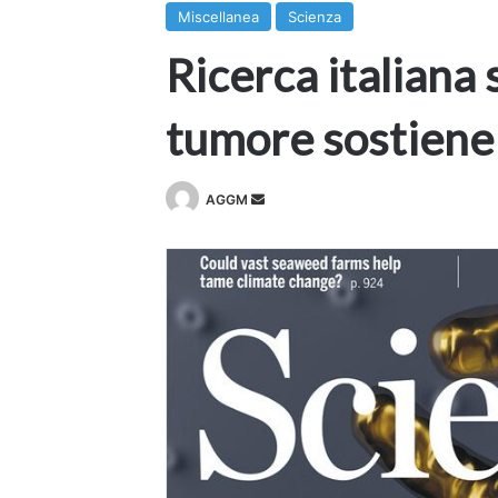
Miscellanea
Scienza
Ricerca italiana 
tumore sostiene i
Invia
AGGM
un'email