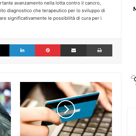
ante avanzamento nella lotta contro il cancro,
ito diagnostico che terapeutico per lo sviluppo di
e significativamente le possibilità di cura per i
k
X
LinkedIn
Pinterest
Partilhar via Email
Imprimir
Conti
correnti
svuotati
con
un
clic,
allarme
in
Puglia: