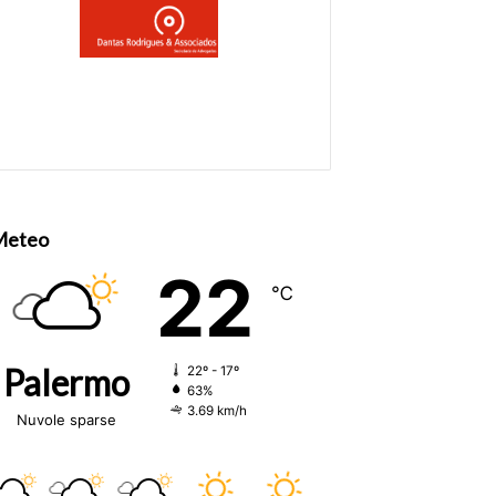
Meteo
22
℃
Palermo
22º - 17º
63%
3.69 km/h
Nuvole sparse