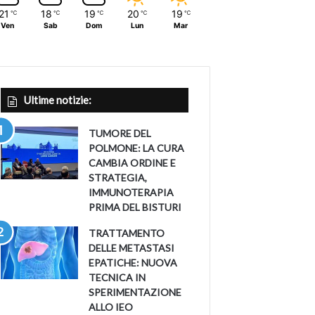
21
18
19
20
19
℃
℃
℃
℃
℃
Ven
Sab
Dom
Lun
Mar
Ultime notizie:
TUMORE DEL
POLMONE: LA CURA
CAMBIA ORDINE E
STRATEGIA,
IMMUNOTERAPIA
PRIMA DEL BISTURI
TRATTAMENTO
DELLE METASTASI
EPATICHE: NUOVA
TECNICA IN
SPERIMENTAZIONE
ALLO IEO