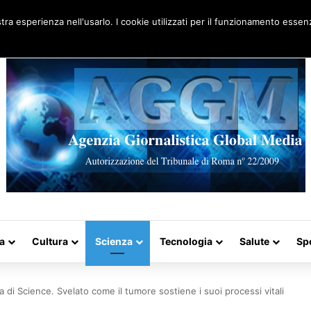
Artigo aleatório
stra esperienza nell'usarlo. I cookie utilizzati per il funzionamento essenz
a
Cultura
Scienza
Tecnologia
Salute
Sp
na di Science. Svelato come il tumore sostiene i suoi processi vitali