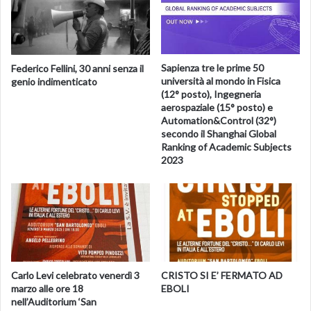
C, targhe, diplomi ed
altro. Tutte le poesie potranno essere pubblicate su “Il
Saggio”, rivista di cultura,
organo del Centro o su un apposito libro. Ogni poeta deve
Sapienza tre le prime 50
Federico Fellini, 30 anni senza il
ritirare personalmente il
università al mondo in Fisica
genio indimenticato
premio attribuitogli e, solo per gravi motivi gli è consentito
(12° posto), Ingegneria
aerospaziale (15° posto) e
delegare per iscritto
Automation&Control (32°)
qualcuno che intervenga in sua vece. La cerimonia di
secondo il Shanghai Global
premiazione avrà luogo in
Ranking of Academic Subjects
Auletta (SA) nel Maggio o Giugno 2022. La partecipazione
2023
al concorso implica
l’accettazione incondizionata del presente regolamento.
Annotazione
– Le poesie pervenute non verranno
restituite e potranno essere
utilizzate per un’eventuale pubblicazione edita dal nostro
Centro. Ogni opera dovrà
Carlo Levi celebrato venerdì 3
CRISTO SI E’ FERMATO AD
essere frutto esclusivo del proprio ingegno. Le poesie
marzo alle ore 18
EBOLI
oggetto di plagio saranno
nell’Auditorium ‘San