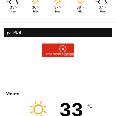
—————————————————————————
35
36
37
38
37
℃
℃
℃
℃
℃
——
Lun
Mar
Mer
Gio
Ven
20 aprile 20022
Pro – Loco S. Martino Cilento e Centro Culturale
Studi Storici “Il Saggio”,
Organizzano, il
Concorso
PUB
Nazionale di Narrativa 2022
-Sezione: “I racconti dell’emigrazione” IX Ed.
-Sezione: “Racconti a tema libero” VIII Ed.
Regolamento:
Art 1
– Ai partecipanti è richiesto l’invio di un racconto
di massimo
10 cartelle (dieci
fogli A4) in lingua italiana,
i
nedi
t
o
. Se gli autori sono
in possesso di fotografie
d’epoca inerenti al tema trattato nei racconti e
Meteo
desiderano che siano pubblicate
sull’antologia del concorso, sono pregati di inviare
33
℃
delle copie di buona qualità o
comunque fedeli agli originali, per via ordinaria o per