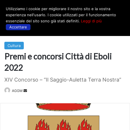
Utilizziamo i cookie per migliorare il nostro sito e la vostra
Menu
esperienza nell'usarlo. I cookie utilizzati per il funzionamento
essenziale del sito sono già stati definiti.
Leggi di più
Accettare
Prima
|
Cultura
Cultura
Premi e concorsi Città di Eboli
2022
XIV Concorso – “Il Saggio-Auletta Terra Nostra”
Invia
AGGM
un'email