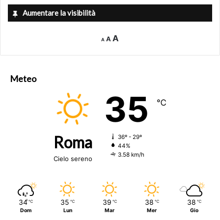
Aumentare la visibilità
Decrease
Reset
Increase
A
A
A
font
font
size.
font
size.
size.
Meteo
35
℃
Roma
36º - 29º
44%
3.58 km/h
Cielo sereno
34
35
39
38
38
℃
℃
℃
℃
℃
Dom
Lun
Mar
Mer
Gio