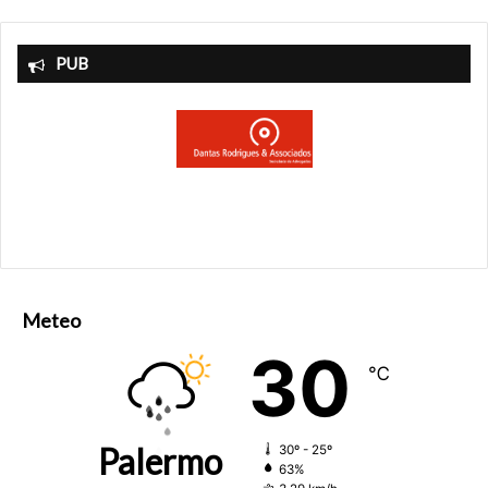
PUB
Meteo
30
℃
Palermo
30º - 25º
63%