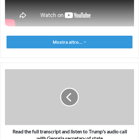
Mostra altro...
Read
the
full
transcript
and
listen
to
Trump's
audio
call
Read the full transcript and listen to Trump's audio call
with
with Georgia secretary of state