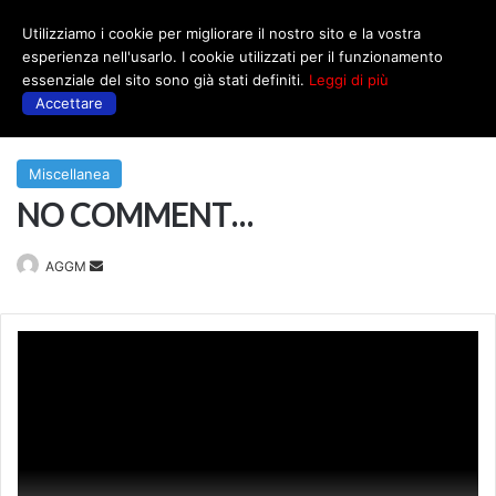
Utilizziamo i cookie per migliorare il nostro sito e la vostra
Menu
esperienza nell'usarlo. I cookie utilizzati per il funzionamento
essenziale del sito sono già stati definiti.
Leggi di più
Accettare
Prima
|
Miscellanea
Miscellanea
NO COMMENT…
Invia
AGGM
un'email