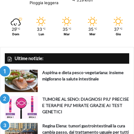
3.29 km/h
Pioggia leggera
29
33
35
35
37
℃
℃
℃
℃
℃
Dom
Lun
Mar
Mer
Gio
Ultime notizie:
Aspirina e dieta pesco-vegetariana: insieme
migliorano la salute intestinale
TUMORE AL SENO: DIAGNOSI PIU’ PRECISE
E TERAPIE PIU’ MIRATE GRAZIE AI TEST
GENETICI
Regina Elena: tumori gastrointestinali la cura
cambia passo, dal trattamento uguale per tutti