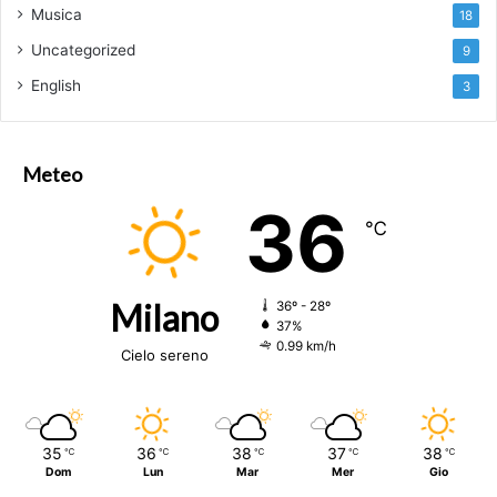
Musica
18
Uncategorized
9
English
3
Meteo
36
℃
Milano
36º - 28º
37%
0.99 km/h
Cielo sereno
35
36
38
37
38
℃
℃
℃
℃
℃
Dom
Lun
Mar
Mer
Gio