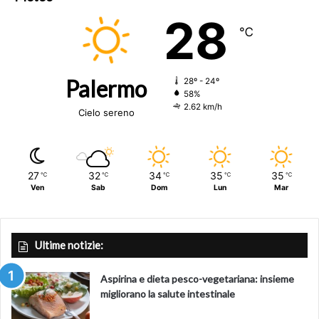
28
℃
Palermo
28º - 24º
58%
2.62 km/h
Cielo sereno
27
32
34
35
35
℃
℃
℃
℃
℃
Ven
Sab
Dom
Lun
Mar
Ultime notizie:
Aspirina e dieta pesco-vegetariana: insieme
migliorano la salute intestinale