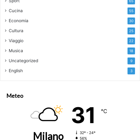
Sport
65
Cucina
55
Economia
30
Cultura
25
Viaggio
22
Musica
18
Uncategorized
9
English
3
Meteo
31
℃
Milano
32º - 24º
56%