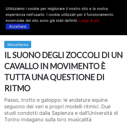
Utilizziamo i cookie per migliorare il nostro sito e la vostra
Menu
esperienza nell'usarlo. I cookie utilizzati per il funzionamento
essenziale del sito sono già stati definiti.
Leggi di più
Accettare
Prima
|
Miscellanea
Miscellanea
IL SUONO DEGLI ZOCCOLI DI UN
CAVALLO IN MOVIMENTO È
TUTTA UNA QUESTIONE DI
RITMO
Passo, trotto e galoppo: le andature equine
seguono dei veri e propri modelli ritmici. Due
studi condotti dalla Sapienza e dall’Università di
Torino indagano sulla loro musicalità