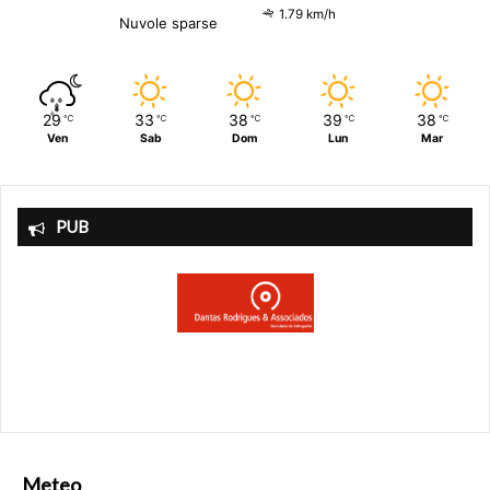
1.79 km/h
Nuvole sparse
29
33
38
39
38
℃
℃
℃
℃
℃
Ven
Sab
Dom
Lun
Mar
PUB
Meteo