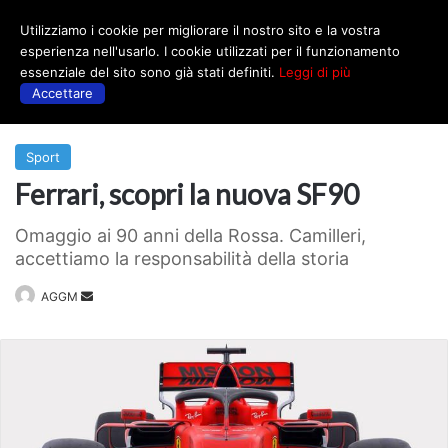
Utilizziamo i cookie per migliorare il nostro sito e la vostra
Menu
esperienza nell'usarlo. I cookie utilizzati per il funzionamento
essenziale del sito sono già stati definiti.
Leggi di più
Accettare
Prima
|
Sport
Sport
Ferrari, scopri la nuova SF90
Omaggio ai 90 anni della Rossa. Camilleri,
accettiamo la responsabilità della storia
Invia
AGGM
un'email