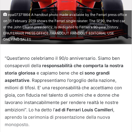
epa07371864 A handout photo made available by the Ferrari press office
on 15 February 2019 shows the Ferrari single-seater. The SF90, the first car
of the John Elkann presidency, is dedicated to Ferrari's 90-year history.
EPA/FERRARI PRESS OFFICE / HANDOUT HANDOUT EDITORIAL USE
ONLY/NO SALES
“Quest’anno celebriamo il 90/o anniversario. Siamo ben
consapevoli della
responsabilità che comporta la nostra
storia gloriosa
e capiamo bene che
ci sono grandi
aspettative
. Rappresentiamo l’orgoglio della nazione,
milioni di tifosi. E’ una responsabilità che accettiamo con
gioia, con fiducia nel talento di uomini che e donne che
lavorano instancabilmente per rendere realtà le nostre
ambizioni”. Lo ha detto l’
ad di Ferrari
Louis Camilleri
,
aprendo la cerimonia di presentazione della nuova
monoposto.