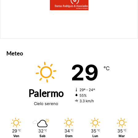
FONTE ANSA.IT
FOTO
ANSA/EPA
Fonte
ANSA.IT
Meteo
29
℃
Palermo
29º - 24º
55%
3.3 km/h
Cielo sereno
29
32
34
35
35
℃
℃
℃
℃
℃
Ven
Sab
Dom
Lun
Mar