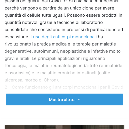
plasma dei guariti dal Covid 19. Si chiamano monoclonali
perché vengono a partire da un unico clone per avere
quantità di cellule tutte uguali. Possono essere prodotti in
quantità notevoli grazie a tecniche di laboratorio
consolidate che consistono in processi di purificazione ed
espansione.
L’uso degli anticorpi monoclonali
ha
rivoluzionato la pratica medica e le terapie per malattie
degenerative, autoimmuni, neoplastiche e infettive molto
gravi e letali. Le principali applicazioni riguardano
l’oncologia, le malattie reumatologiche (artrite reumatoide
e psoriasica) e le malattie croniche intestinali (colite
ulcerosa, morbo di Chron).
2 – Come funzionano gli anticorpi monoclonali per il Covid
19?
Mostra altro...
Il loro bersaglio è, come anche per i vaccini, la proteina
Spike, quella utilizzata dal virus Sars-CoV-2 per entrare
nella cellula umana. Gli anticorpi bloccano in modo potente
e specifico l’ingresso del virus nella cellula. Chi riceve il
Gli