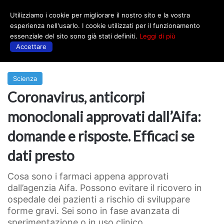
Utilizziamo i cookie per migliorare il nostro sito e la vostra
Menu
esperienza nell'usarlo. I cookie utilizzati per il funzionamento
essenziale del sito sono già stati definiti.
Leggi di più
Accettare
Prima
|
Scienza
Scienza
Coronavirus, anticorpi
monoclonali approvati dall’Aifa:
domande e risposte. Efficaci se
dati presto
Cosa sono i farmaci appena approvati
dall’agenzia Aifa. Possono evitare il ricovero in
ospedale dei pazienti a rischio di sviluppare
forme gravi. Sei sono in fase avanzata di
sperimentazione o in uso clinico