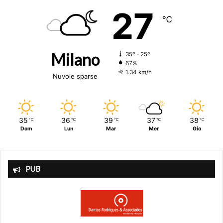
27
℃
Milano
35º - 25º
67%
1.34 km/h
Nuvole sparse
35
36
39
37
38
℃
℃
℃
℃
℃
Dom
Lun
Mar
Mer
Gio
PUB