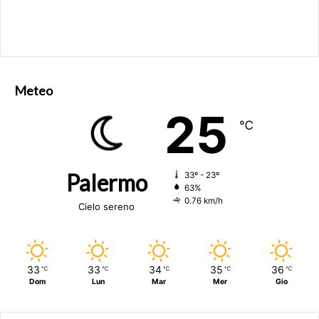
Meteo
25
℃
Palermo
33º - 23º
63%
0.76 km/h
Cielo sereno
33
33
34
35
36
℃
℃
℃
℃
℃
Dom
Lun
Mar
Mer
Gio