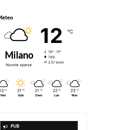
Meteo
12
℃
Milano
13º - 11º
76%
2.57 km/h
Nuvole sparse
13
21
21
22
23
℃
℃
℃
℃
℃
Ven
Sab
Dom
Lun
Mar
PUB