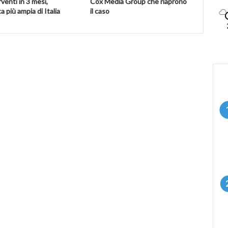
rventi in 3 mesi,
Cox Media Group che riaprono
a più ampia di Italia
il caso