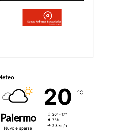
Meteo
20
℃
Palermo
20º - 17º
75%
2.8 km/h
Nuvole sparse