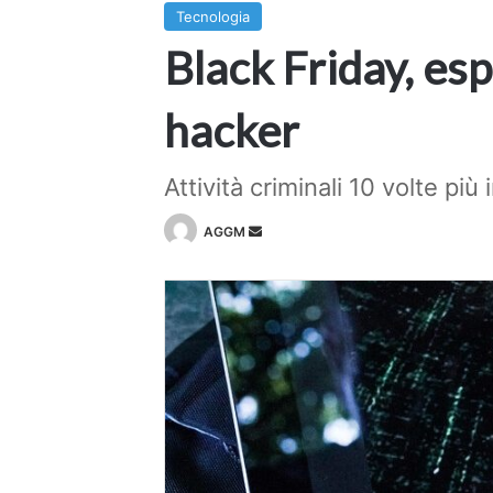
Tecnologia
Black Friday, es
hacker
Attività criminali 10 volte più
Invia
AGGM
un'email