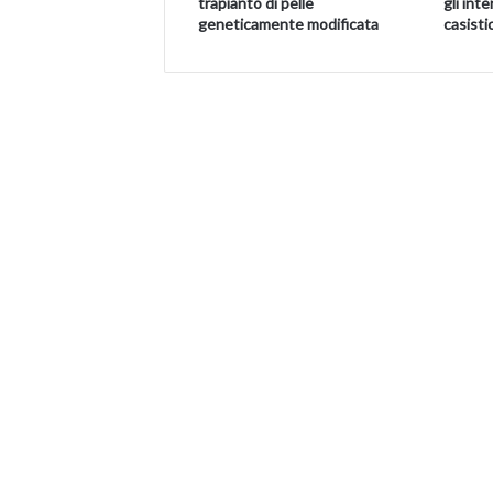
trapianto di pelle
gli inte
geneticamente modificata
casistic