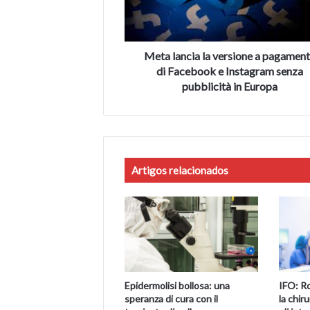
di
Facebook
e
Instagram
Meta lancia la versione a pagamen
senza
di Facebook e Instagram senza
pubblicità
pubblicità in Europa
in
Europa
Artigos relacionados
Epidermolisi bollosa: una
IFO: Ro
speranza di cura con il
la chir