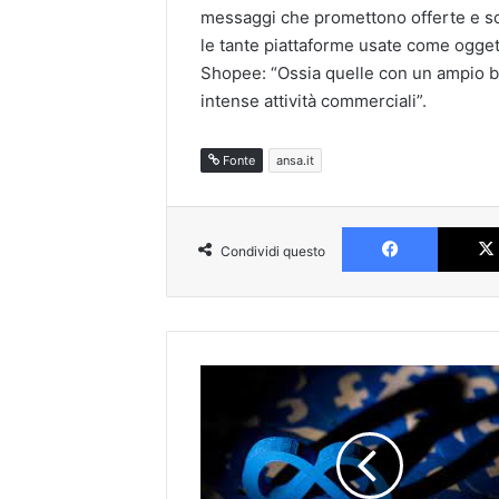
messaggi che promettono offerte e sco
le tante piattaforme usate come ogget
Shopee: “Ossia quelle con un ampio bac
intense attività commerciali”.
Fonte
ansa.it
Faceboo
Condividi questo
Meta
lancia
la
versione
a
pagamento