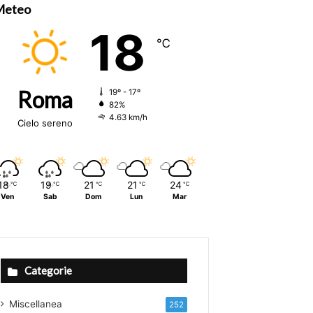
Meteo
18
℃
Roma
19º - 17º
82%
4.63 km/h
Cielo sereno
18
19
21
21
24
℃
℃
℃
℃
℃
Ven
Sab
Dom
Lun
Mar
Categorie
Miscellanea
252