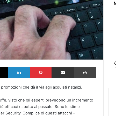
k
X
LinkedIn
Pinterest
Partilhar via Email
Imprimir
i promozioni che dà il via agli acquisti natalizi.
ruffe, visto che gli esperti prevedono un incremento
iù efficaci rispetto al passato. Sono le stime
er Security. Complice di questi attacchi –