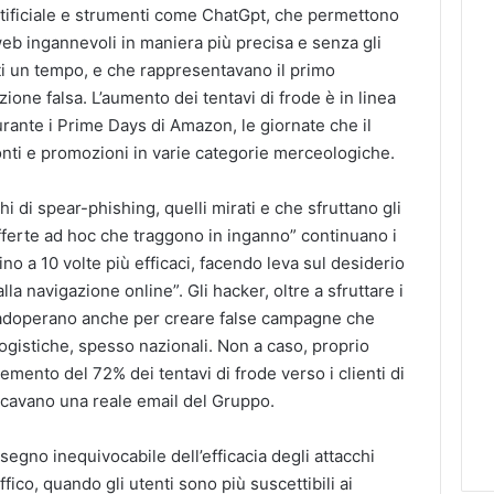
rtificiale e strumenti come ChatGpt, che permettono
web ingannevoli in maniera più precisa e senza gli
uati un tempo, e che rappresentavano il primo
one falsa. L’aumento dei tentavi di frode è in linea
rante i Prime Days di Amazon, le giornate che il
nti e promozioni in varie categorie merceologiche.
chi di spear-phishing, quelli mirati e che sfruttano gli
offerte ad hoc che traggono in inganno” continuano i
fino a 10 volte più efficaci, facendo leva sul desiderio
la navigazione online”. Gli hacker, oltre a sfruttare i
 adoperano anche per creare false campagne che
ogistiche, spesso nazionali. Non a caso, proprio
emento del 72% dei tentavi di frode verso i clienti di
icavano una reale email del Gruppo.
egno inequivocabile dell’efficacia degli attacchi
fico, quando gli utenti sono più suscettibili ai