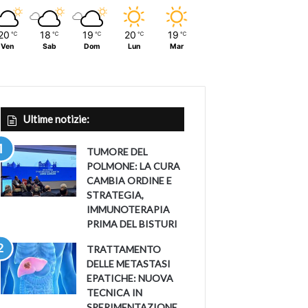
20
18
19
20
19
℃
℃
℃
℃
℃
Ven
Sab
Dom
Lun
Mar
Ultime notizie:
TUMORE DEL
POLMONE: LA CURA
CAMBIA ORDINE E
STRATEGIA,
IMMUNOTERAPIA
PRIMA DEL BISTURI
TRATTAMENTO
DELLE METASTASI
EPATICHE: NUOVA
TECNICA IN
SPERIMENTAZIONE