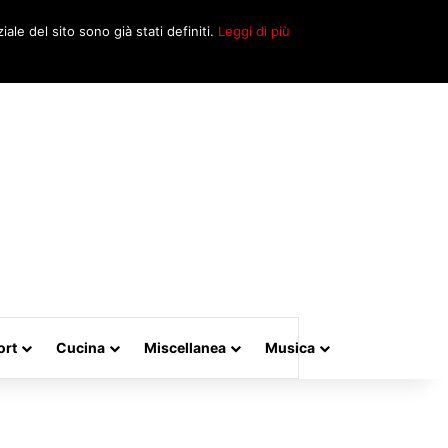
Cerca
iale del sito sono già stati definiti.
Leggi di più
per
ort
Cucina
Miscellanea
Musica