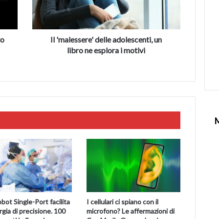
ne
esplora
i
motivi
to
Il 'malessere' delle adolescenti, un
libro ne esplora i motivi
bot Single-Port facilita
I cellulari ci spiano con il
urgia di precisione. 100
microfono? Le affermazioni di