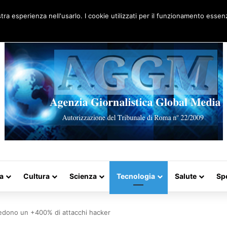
Artigo aleatório
stra esperienza nell'usarlo. I cookie utilizzati per il funzionamento essenz
a
Cultura
Scienza
Tecnologia
Salute
Sp
vedono un +400% di attacchi hacker