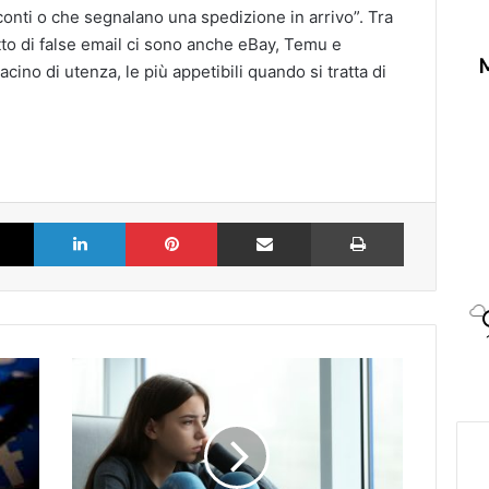
nti o che segnalano una spedizione in arrivo”. Tra
to di false email ci sono anche eBay, Temu e
ino di utenza, le più appetibili quando si tratta di
k
X
LinkedIn
Pinterest
Partilhar via Email
Imprimir
Il
'malessere'
delle
adolescenti,
un
libro