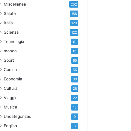
Miscellanea
252
Salute
188
Italia
129
Scienza
122
Tecnologia
91
mondo
81
Sport
65
Cucina
55
Economia
30
Cultura
25
Viaggio
22
Musica
18
Uncategorized
9
English
3