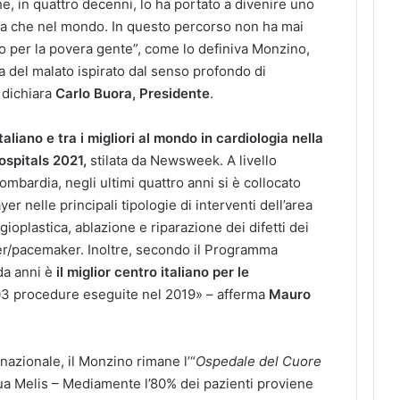
e, in quattro decenni, lo ha portato a divenire uno
talia che nel mondo. In questo percorso non ha mai
ato per la povera gente”, come lo definiva Monzino,
a del malato ispirato dal senso profondo di
– dichiara
Carlo Buora, Presidente
.
aliano e tra i migliori al mondo in cardiologia nella
ospitals 2021,
stilata da Newsweek. A livello
ombardia, negli ultimi quattro anni si è collocato
yer nelle principali tipologie di interventi dell’area
ioplastica, ablazione e riparazione dei difetti dei
rter/pacemaker. Inoltre, secondo il Programma
 da anni è
il miglior centro italiano per le
03 procedure eseguite nel 2019» – afferma
Mauro
nazionale, il Monzino rimane l’“
Ospedale del Cuore
nua Melis – Mediamente l’80% dei pazienti proviene