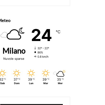
Meteo
24
℃
Milano
32º - 22º
86%
0.8 km/h
Nuvole sparse
32
37
39
39
35
℃
℃
℃
℃
℃
Sab
Dom
Lun
Mar
Mer