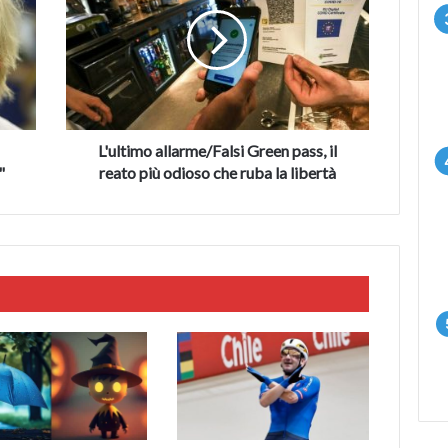
Green
pass,
il
reato
più
odioso
che
ruba
a
L'ultimo allarme/Falsi Green pass, il
la
"
reato più odioso che ruba la libertà
libertà