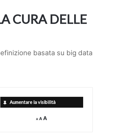
LA CURA DELLE
Definizione basata su big data
Aumentare la visibilità
Decrease
Reset
Increase
A
A
A
font
font
size.
font
size.
size.