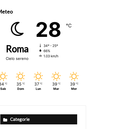
Meteo
28
℃
Roma
34º - 25º
66%
1.03 km/h
Cielo sereno
34
35
37
39
39
℃
℃
℃
℃
℃
Sab
Dom
Lun
Mar
Mer
Categorie