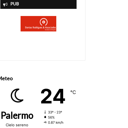
PUB
Meteo
24
℃
Palermo
33º - 23º
56%
0.87 km/h
Cielo sereno