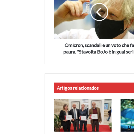
e
un
voto
che
fa
paura.
"Stavolta
BoJo
Omicron, scandali e un voto che f
è
paura. "Stavolta BoJo è in guai seri
in
guai
seri"
Artigos relacionados