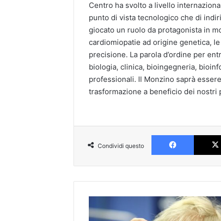
Centro ha svolto a livello internaziona
punto di vista tecnologico che di indir
giocato un ruolo da protagonista in mo
cardiomiopatie ad origine genetica, le
precisione. La parola d’ordine per ent
biologia, clinica, bioingegneria, bioinf
professionali. Il Monzino saprà esser
trasformazione a beneficio dei nostri 
Faceboo
Condividi questo
Omicron,
scandali