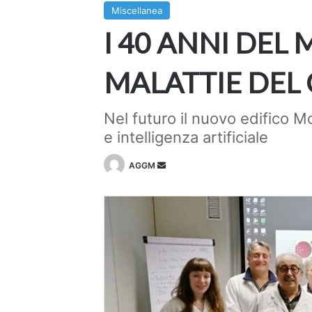
Miscellanea
I 40 ANNI DEL
MALATTIE DEL
Nel futuro il nuovo edifico M
e intelligenza artificiale
Invia
AGGM
un'email