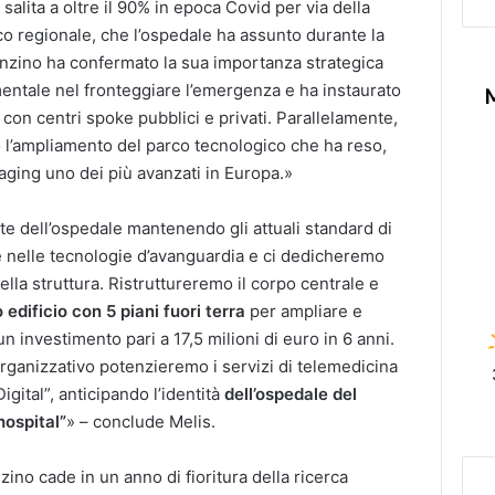
alita a oltre il 90% in epoca Covid per via della
co regionale, che l’ospedale ha assunto durante la
onzino ha confermato la sua importanza strategica
mentale nel fronteggiare l’emergenza e ha instaurato
con centri spoke pubblici e privati. Parallelamente,
o l’ampliamento del parco tecnologico che ha reso,
maging uno dei più avanzati in Europa.»
e dell’ospedale mantenendo gli attuali standard di
e nelle tecnologie d’avanguardia e ci dedicheremo
a struttura. Ristruttureremo il corpo centrale e
edificio con 5 piani fuori terra
per ampliare e
un investimento pari a 17,5 milioni di euro in 6 anni.
organizzativo potenzieremo i servizi di telemedicina
gital”, anticipando l’identità
dell’ospedale del
hospital”
» – conclude Melis.
no cade in un anno di fioritura della ricerca