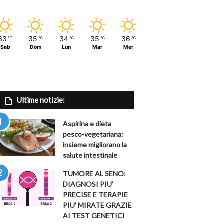
33
35
34
35
36
℃
℃
℃
℃
℃
Sab
Dom
Lun
Mar
Mer
Ultime notizie:
Aspirina e dieta
pesco-vegetariana:
insieme migliorano la
salute intestinale
TUMORE AL SENO:
DIAGNOSI PIU’
PRECISE E TERAPIE
PIU’ MIRATE GRAZIE
AI TEST GENETICI