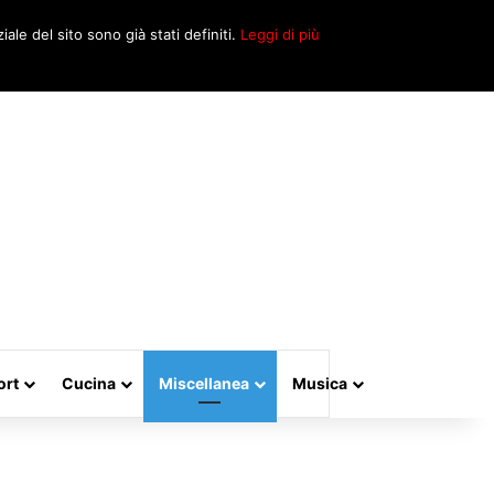
Cerca
iale del sito sono già stati definiti.
Leggi di più
per
ort
Cucina
Miscellanea
Musica