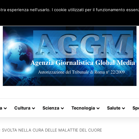
Artigo aleatório
stra esperienza nell'usarlo. I cookie utilizzati per il funzionamento essenz
a
Cultura
Scienza
Tecnologia
Salute
Sp
O: SVOLTA NELLA CURA DELLE MALATTIE DEL CUORE