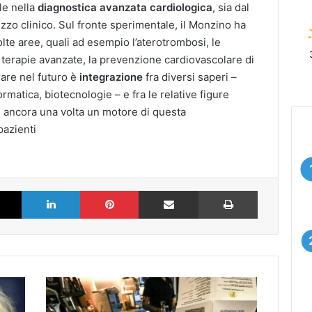
le nella
diagnostica avanzata cardiologica
, sia dal
izzo clinico. Sul fronte sperimentale, il Monzino ha
lte aree, quali ad esempio l’aterotrombosi, le
 terapie avanzate, la prevenzione cardiovascolare di
rare nel futuro è
integrazione
fra diversi saperi –
ormatica, biotecnologie – e fra le relative figure
e ancora una volta un motore di questa
pazienti
k
X
LinkedIn
Pinterest
Partilhar via Email
Imprimir
L'ultimo
allarme/Falsi