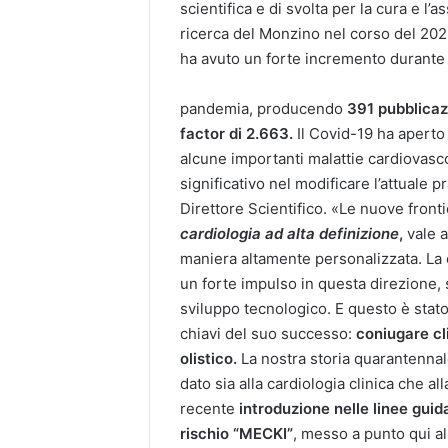
scientifica e di svolta per la cura e l’a
ricerca del Monzino nel corso del 2021
ha avuto un forte incremento durante 
pandemia, producendo
391 pubblicaz
factor di 2.663.
Il Covid-19 ha aperto
alcune importanti malattie cardiovasc
significativo nel modificare l’attuale p
Direttore Scientifico. «Le nuove front
cardiologia ad alta definizione
,
vale a
maniera altamente personalizzata. La 
un forte impulso in questa direzione, s
sviluppo tecnologico. E questo è stato,
chiavi del suo successo:
coniugare cl
olistico.
La nostra storia quarantennale
dato sia alla cardiologia clinica che a
recente
introduzione nelle linee gui
rischio “MECKI”
, messo a punto qui al