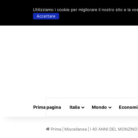
sabato, Agosto 8 2026 | 02:51
Utilizziamo i cookie per migliorare il nostro sito e la vo
Accettare
Prima pagina
Italia
Mondo
Economi
Prima
|
Miscellanea
|
I 40 ANNI DEL MONZIN