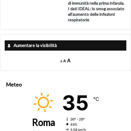
di immunità nella prima infanzia.
I dati IDEAL: lo smog associato
all’aumento delle infezioni
respiratorie
Aumentare la visibilità
Decrease
Reset
Increase
A
A
A
font
font
size.
font
size.
size.
Meteo
35
℃
Roma
36º - 28º
49%
3.58 km/h