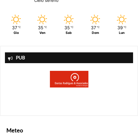
Cielo sereno
37
35
35
37
39
℃
℃
℃
℃
℃
Gio
Ven
Sab
Dom
Lun
PUB
Meteo