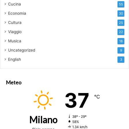
Cucina
55
Economia
30
Cultura
25
Viaggio
22
Musica
18
Uncategorized
9
English
3
Meteo
37
℃
Milano
38º - 29º
58%
1.34 km/h