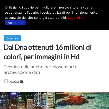
Utilizziamo i cookie per migliorare il nostro sito e la vostra
Menu
esperienza nell'usarlo. I cookie utilizzati per il funzionamento
essenziale del sito sono già stati definiti.
Leggi di più
Accettare
Prima
|
Scienza
Scienza
Dal Dna ottenuti 16 milioni di
colori, per immagini in Hd
Tecnica utile anche per biosensori e
archiviazione dati
Invia
AGGM
un'email