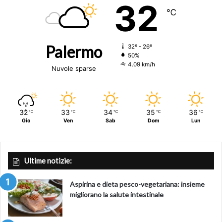
32
℃
Palermo
32º - 26º
50%
4.09 km/h
Nuvole sparse
32
33
34
35
36
℃
℃
℃
℃
℃
Gio
Ven
Sab
Dom
Lun
Ultime notizie:
Aspirina e dieta pesco-vegetariana: insieme
migliorano la salute intestinale