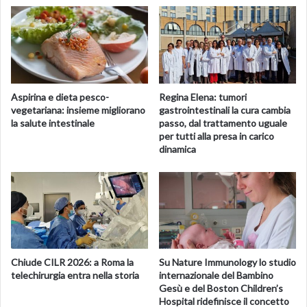
Fonte
ansa.it
Aspirina e dieta pesco-
Regina Elena: tumori
vegetariana: insieme migliorano
gastrointestinali la cura cambia
la salute intestinale
passo, dal trattamento uguale
per tutti alla presa in carico
dinamica
Chiude CILR 2026: a Roma la
Su Nature Immunology lo studio
telechirurgia entra nella storia
internazionale del Bambino
Gesù e del Boston Children’s
Hospital ridefinisce il concetto