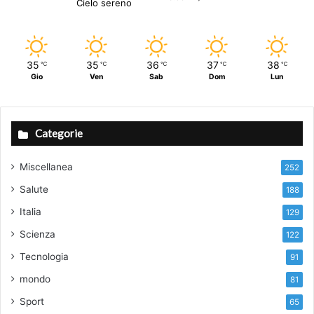
Cielo sereno
35
35
36
37
38
℃
℃
℃
℃
℃
Gio
Ven
Sab
Dom
Lun
Categorie
Miscellanea
252
Salute
188
Italia
129
Scienza
122
Tecnologia
91
mondo
81
Sport
65